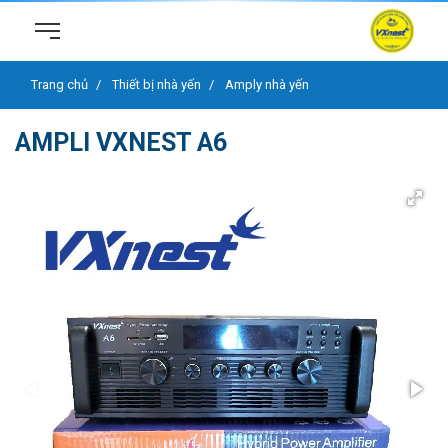
Trang chủ
Thiết bị nhà yến
Amply nhà yến
AMPLI VXNEST A6