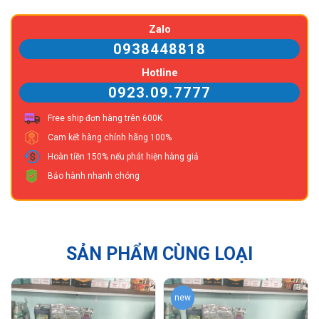
Zalo
0938448818
Hotline
0923.09.7777
Free ship đơn hàng trên 600K
Cam kết hàng chính hãng 100%
Hoàn tiền 150% nếu phát hiện hàng giả
Bảo hành nhanh chóng
SẢN PHẨM CÙNG LOẠI
new