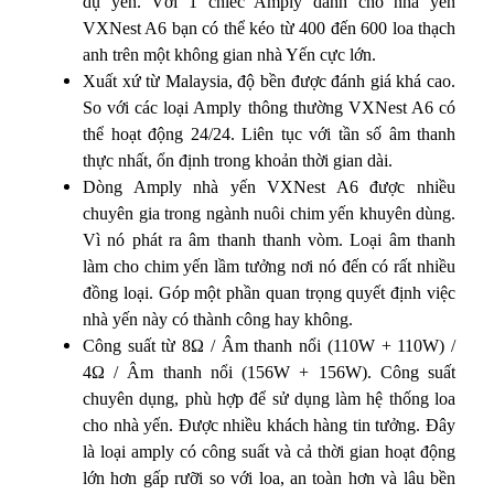
dụ yến. Với 1 chiếc Amply dành cho nhà yến
VXNest A6 bạn có thể kéo từ 400 đến 600 loa thạch
anh trên một không gian nhà Yến cực lớn.
Xuất xứ từ Malaysia, độ bền được đánh giá khá cao.
So với các loại Amply thông thường VXNest A6 có
thể hoạt động 24/24. Liên tục với tần số âm thanh
thực nhất, ổn định trong khoản thời gian dài.
Dòng Amply nhà yến VXNest A6 được nhiều
chuyên gia trong ngành nuôi chim yến khuyên dùng.
Vì nó phát ra âm thanh thanh vòm. Loại âm thanh
làm cho chim yến lầm tưởng nơi nó đến có rất nhiều
đồng loại. Góp một phần quan trọng quyết định việc
nhà yến này có thành công hay không.
Công suất từ 8Ω / Âm thanh nổi (110W + 110W) /
4Ω / Âm thanh nổi (156W + 156W). Công suất
chuyên dụng, phù hợp để sử dụng làm hệ thống loa
cho nhà yến. Được nhiều khách hàng tin tưởng. Đây
là loại amply có công suất và cả thời gian hoạt động
lớn hơn gấp rưỡi so với loa, an toàn hơn và lâu bền