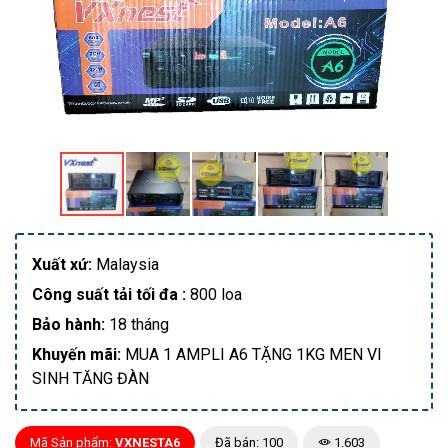
Xuất xứ:
Malaysia
Công suất tải tối đa :
800 loa
Bảo hành:
18 tháng
Khuyến mãi:
MUA 1 AMPLI A6 TẶNG 1KG MEN VI
SINH TĂNG ĐÀN
Mã Sản phẩm:
VXNESTA6
Đã bán: 100
1.603