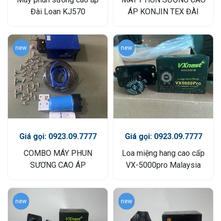
Đài Loan KJ570
ÁP KONJIN TEX ĐÀI
LOAN
new
new
Giá gọi: 0923.09.7777
Giá gọi: 0923.09.7777
COMBO MÁY PHUN
Loa miệng hang cao cấp
SƯƠNG CAO ÁP
VX-5000pro Malaysia
new
new