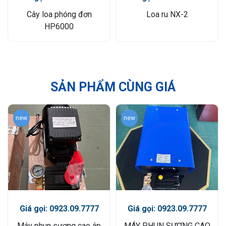
Cây loa phóng đơn
Loa ru NX-2
HP6000
SẢN PHẨM CÙNG GIÁ
new
new
Giá gọi: 0923.09.7777
Giá gọi: 0923.09.7777
Máy phun sương cao áp
MÁY PHUN SƯƠNG CAO