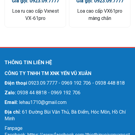
Giá gọi: 0923.09.7777
Giá gọi: 0923.09.7777
Loa ru cao cấp Vxnest
Loa cao cấp VX61pro
VX-61pro
màng chắn
THÔNG TIN LIÊN HỆ
CÔNG TY TNHH TM XNK YẾN VŨ XUÂN
Điện thoại
0923.09.7777 - 0969 192 706 - 0938 448 818
Zalo:
0938 44 8818 - 0969 192 706
Email:
lehau1710@gmail.com
Địa chỉ:
61 Đường Bùi Văn Thủ, Bà Điểm, Hóc Môn, Hồ Chí
Minh
Fanpage
Facebook: https://www.facebook.com/thietbinuoiyenvxnest