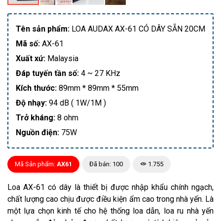
Tên sản phẩm:
LOA AUDAX AX-61 CÓ DÂY SẴN 20CM
Mã số:
AX-61
Xuất xứ:
Malaysia
Đáp tuyến tần số:
4 ~ 27 KHz
Kích thước:
89mm * 89mm * 55mm
Độ nhạy:
94 dB ( 1W/1M )
Trở kháng:
8 ohm
Nguồn điện:
75W
Mã Sản phẩm:
AX61
Đã bán: 100
1.755
Loa AX-61 có dây là thiết bị được nhập khẩu chính ngạch,
chất lượng cao chịu được điều kiện ẩm cao trong nhà yến. Là
một lựa chọn kinh tế cho hệ thống loa dẫn, loa ru nhà yến