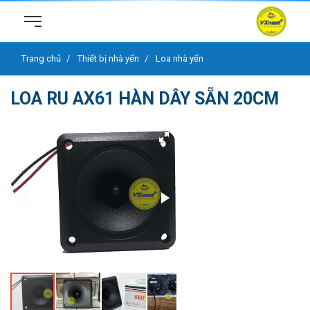
Trang chủ
Thiết bị nhà yến
Loa nhà yến
LOA RU AX61 HÀN DÂY SẴN 20CM