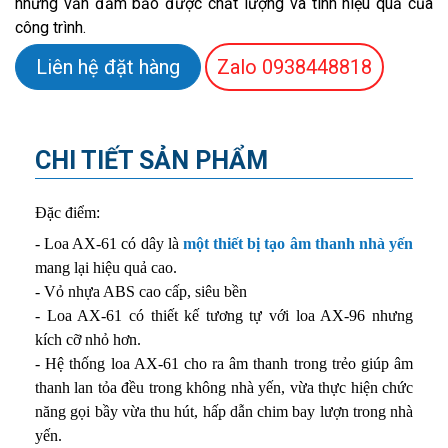
nhưng vẫn đảm bảo được chất lượng và tính hiệu quả của
công trình.
Liên hệ đặt hàng
Zalo
0938448818
CHI TIẾT SẢN PHẨM
Đặc điểm:
-
Loa AX-61 có dây là
một thiết bị tạo âm thanh nhà yến
mang lại hiệu quả cao.
-
Vỏ nhựa ABS cao cấp, siêu bền
-
Loa AX-61 có thiết kế tương tự với loa AX-96 nhưng
kích cỡ nhỏ hơn.
-
Hệ thống loa AX-61 cho ra âm thanh trong trẻo giúp âm
thanh lan tỏa đều trong không nhà yến, vừa thực hiện chức
năng gọi bầy vừa thu hút, hấp dẫn chim bay lượn trong nhà
yến.