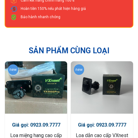
Cam kết hàng chính hãng 100%
Hoàn tiền 150% nếu phát hiện hàng giả
Bảo hành nhanh chóng
SẢN PHẨM CÙNG LOẠI
new
new
Giá gọi: 0923.09.7777
Giá gọi: 0923.09.7777
Loa miệng hang cao cấp
Loa dẫn cao cấp VXnest