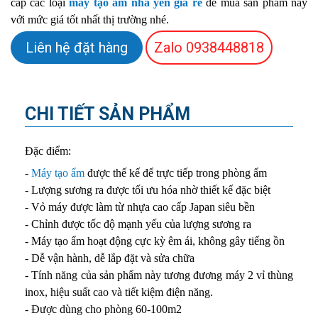
cấp các loại
máy tạo ẩm nhà yến giá rẻ
để mua sản phẩm này
với mức giá tốt nhất thị trường nhé.
Liên hệ đặt hàng
Zalo
0938448818
CHI TIẾT SẢN PHẨM
Đặc điểm:
-
Máy tạo ẩm
được thế kế để trực tiếp trong phòng ẩm
-
Lượng sương ra được tối ưu hóa nhờ thiết kế đặc biệt
-
Vỏ máy được làm từ nhựa cao cấp Japan siêu bền
-
Chỉnh được tốc độ mạnh yếu của lượng sương ra
-
Máy tạo ẩm hoạt động cực kỳ êm ái, không gây tiếng ồn
-
Dễ vận hành, dễ lắp đặt và sửa chữa
-
Tính năng của sản phẩm này tương đương máy 2 vỉ thùng
inox, hiệu suất cao và tiết kiệm điện năng.
-
Được dùng cho phòng 60-100m2