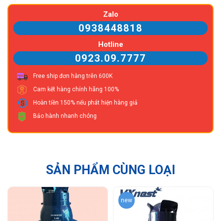
Zalo
0938448818
Hotline
0923.09.7777
Free ship đơn hàng trên 600K
Cam kết hàng chính hãng 100%
Hoàn tiền 150% nếu phát hiện hàng giả
Bảo hành nhanh chóng
SẢN PHẨM CÙNG LOẠI
new