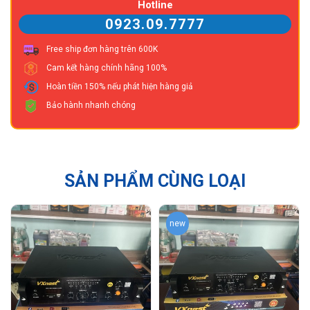
Hotline
0923.09.7777
Free ship đơn hàng trên 600K
Cam kết hàng chính hãng 100%
Hoàn tiền 150% nếu phát hiện hàng giả
Bảo hành nhanh chóng
SẢN PHẨM CÙNG LOẠI
new