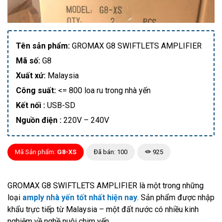
Tên sản phẩm:
GROMAX G8 SWIFTLETS AMPLIFIER
Mã số:
G8
Xuất xứ:
Malaysia
Công suất:
<= 800 loa ru trong nhà yến
Kết nối :
USB-SD
Nguồn điện :
220V – 240V
Mã Sản phẩm:
G8-XS
Đã bán: 100
925
GROMAX G8 SWIFTLETS AMPLIFIER là một trong những
loại
amply nhà yến tốt nhất hiện nay
. Sản phẩm được nhập
khẩu trực tiếp từ Malaysia – một đất nước có nhiều kinh
nghiệm về nghề nuôi chim yến.