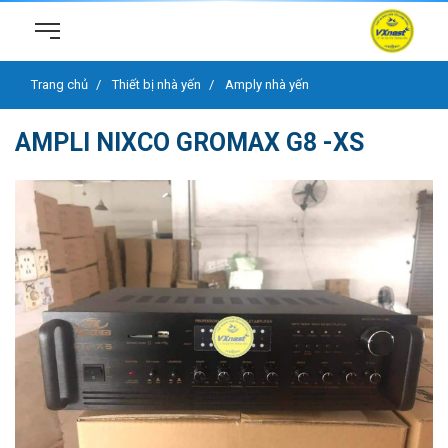
Trang chủ
Thiết bị nhà yến
Amply nhà yến
AMPLI NIXCO GROMAX G8 -XS