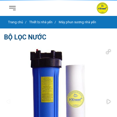
Trang chủ
Thiết bị nhà yến
Máy phun sương nhà yến
BỘ LỌC NƯỚC