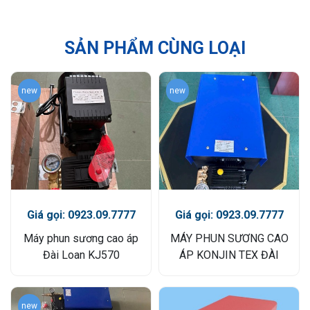
SẢN PHẨM CÙNG LOẠI
new
new
Giá gọi: 0923.09.7777
Giá gọi: 0923.09.7777
Máy phun sương cao áp
MÁY PHUN SƯƠNG CAO
Đài Loan KJ570
ÁP KONJIN TEX ĐÀI
LOAN
new