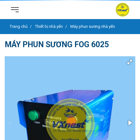
Trang chủ
Thiết bị nhà yến
Máy phun sương nhà yến
MÁY PHUN SƯƠNG FOG 6025