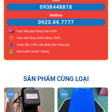
0938448818
Hotline
0923.09.7777
Free ship đơn hàng trên 600K
Cam kết hàng chính hãng 100%
Hoàn tiền 150% nếu phát hiện hàng giả
Bảo hành nhanh chóng
SẢN PHẨM CÙNG LOẠI
new
new