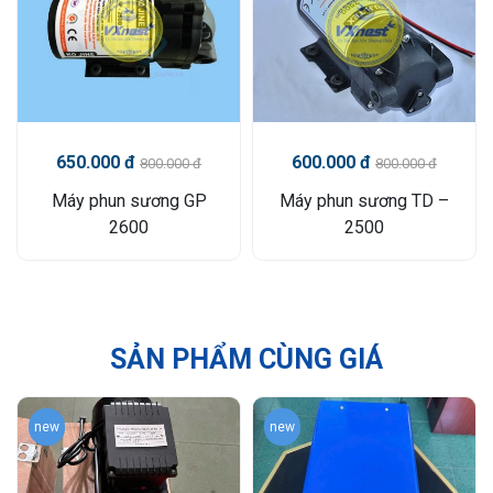
650.000 đ
600.000 đ
800.000 đ
800.000 đ
Máy phun sương GP
Máy phun sương TD –
2600
2500
SẢN PHẨM CÙNG GIÁ
new
new