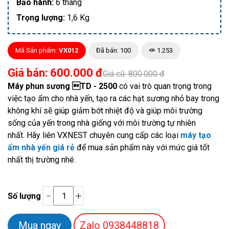
Bảo hành:
6 tháng
Trọng lượng:
1,6 Kg
Mã Sản phẩm:
VX012
Đã bán: 100
1.253
Giá bán: 600.000 đ
Giá cũ: 800.000 đ
Máy phun sương TD - 2500
có vai trò quan trọng trong
việc tạo ẩm cho nhà yến, tạo ra các hạt sương nhỏ bay trong
không khí sẽ giúp giảm bớt nhiệt độ và giúp môi trường
sống của yến trong nhà giống với môi trường tự nhiên
nhất.
Hãy liên VXNEST chuyên cung cấp các loại
máy tạo
ẩm nhà yến giá rẻ
để mua sản phẩm này với mức giá tốt
nhất thị trường nhé.
Số lượng
Zalo
0938448818