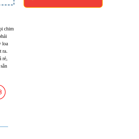
ọi chim
phải
y loa
 ra.
 rẻ,
 sẵn
8