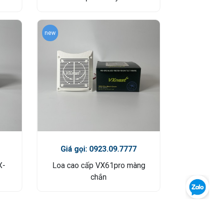
new
Giá gọi: 0923.09.7777
X-
Loa cao cấp VX61pro màng
chắn