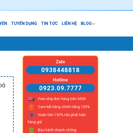
 YẾN
TUYỂN DỤNG
TIN TỨC
LIÊN HỆ
BLOG
Zalo
0938448818
Hotline
ĐỎ
0923.09.7777
Free ship đơn hàng trên 600K
Cam kết hàng chính hãng 100%
Hoàn tiền 150% nếu phát hiện
hàng giả
Bảo hành nhanh chóng