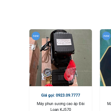
new
new
Giá gọi: 0923.09.7777
Máy phun sương cao áp Đài
M
Loan KJ570