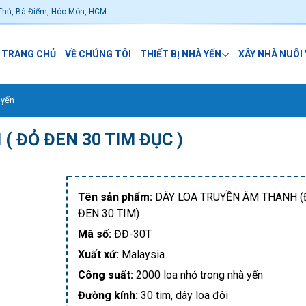
Thủ, Bà Điểm, Hóc Môn, HCM
TRANG CHỦ
VỀ CHÚNG TÔI
THIẾT BỊ NHÀ YẾN
XÂY NHÀ NUÔI
 yến
( ĐỎ ĐEN 30 TIM ĐỤC )
Tên sản phẩm:
DÂY LOA TRUYỀN ÂM THANH (
ĐEN 30 TIM)
Mã số:
ĐĐ-30T
Xuất xứ:
Malaysia
Công suất:
2000 loa nhỏ trong nhà yến
Đường kính:
30 tim, dây loa đôi