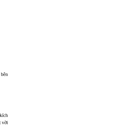
 bên
kích
 vời