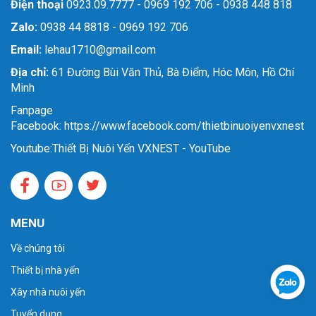
Điện thoại
0923.09.7777 - 0969 192 706 - 0938 448 818
Zalo:
0938 44 8818 - 0969 192 706
Email:
lehau1710@gmail.com
Địa chỉ:
61 Đường Bùi Văn Thủ, Bà Điểm, Hóc Môn, Hồ Chí
Minh
Fanpage
Facebook: https://www.facebook.com/thietbinuoiyenvxnest
Youtube:
Thiết Bị Nuôi Yến VXNEST - YouTube
MENU
Về chúng tôi
Thiết bị nhà yến
Xây nhà nuôi yến
Tuyển dụng