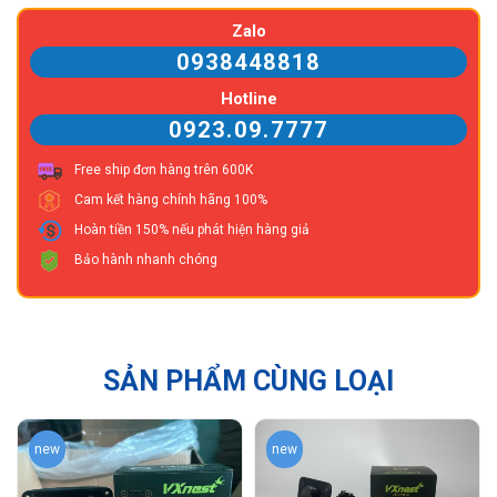
Zalo
0938448818
Hotline
0923.09.7777
Free ship đơn hàng trên 600K
Cam kết hàng chính hãng 100%
Hoàn tiền 150% nếu phát hiện hàng giả
Bảo hành nhanh chóng
SẢN PHẨM CÙNG LOẠI
new
new