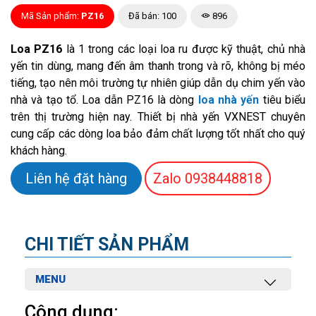
Mã Sản phẩm:
PZ16
Đã bán: 100
896
Loa PZ16
là 1 trong các loại loa ru được kỹ thuật, chủ nhà
yến tin dùng, mang đến âm thanh trong và rõ, không bị méo
tiếng, tạo nên môi trường tự nhiên giúp dẫn dụ chim yến vào
nhà và tạo tổ. Loa dẫn PZ16 là dòng
loa nhà yến
tiêu biểu
trên thị trường hiện nay. Thiết bị nhà yến VXNEST chuyên
cung cấp các dòng loa bảo đảm chất lượng tốt nhất cho quý
khách hàng.
Liên hệ đặt hàng
Zalo
0938448818
CHI TIẾT SẢN PHẨM
MENU
Công dụng: