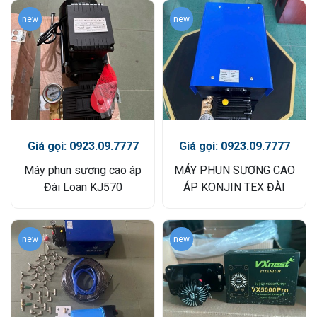
new
new
Giá gọi: 0923.09.7777
Giá gọi: 0923.09.7777
Máy phun sương cao áp
MÁY PHUN SƯƠNG CAO
Đài Loan KJ570
ÁP KONJIN TEX ĐÀI
LOAN
new
new