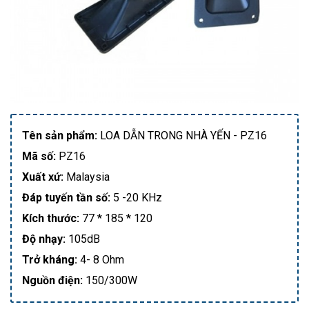
Tên sản phẩm:
LOA DẪN TRONG NHÀ YẾN - PZ16
Mã số:
PZ16
Xuất xứ:
Malaysia
Đáp tuyến tần số:
5 -20 KHz
Kích thước:
77 * 185 * 120
Độ nhạy:
105dB
Trở kháng:
4- 8 Ohm
Nguồn điện:
150/300W