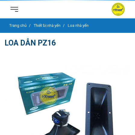
Trang chủ
Thiết bị nhà yến
Loa nhà yến
LOA DẪN PZ16