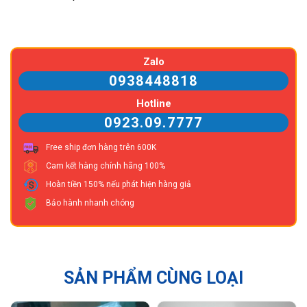
Zalo
0938448818
Hotline
0923.09.7777
Free ship đơn hàng trên 600K
Cam kết hàng chính hãng 100%
Hoàn tiền 150% nếu phát hiện hàng giả
Bảo hành nhanh chóng
SẢN PHẨM CÙNG LOẠI