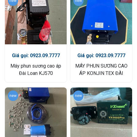
new
new
Giá gọi: 0923.09.7777
Giá gọi: 0923.09.7777
Máy phun sương cao áp
MÁY PHUN SƯƠNG CAO
Đài Loan KJ570
ÁP KONJIN TEX ĐÀI
LOAN
new
new