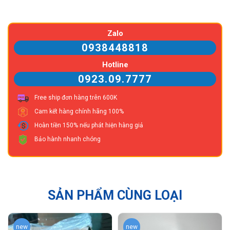
Zalo
0938448818
Hotline
0923.09.7777
Free ship đơn hàng trên 600K
Cam kết hàng chính hãng 100%
Hoàn tiền 150% nếu phát hiện hàng giả
Bảo hành nhanh chóng
SẢN PHẨM CÙNG LOẠI
new
new