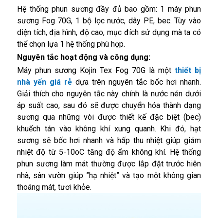
Hệ thống phun sương đầy đủ bao gồm: 1 máy phun
sương Fog 70G, 1 bộ lọc nước, dây PE, bec. Tùy vào
diện tích, địa hình, độ cao, mục đích sử dụng mà ta có
thể chọn lựa 1 hệ thống phù hợp.
Nguyên tắc hoạt động và công dụng:
Máy phun sương Kojin Tex Fog 70G là một
thiết bị
nhà yến giá rẻ
dựa trên nguyên tắc bốc hơi nhanh.
Giải thích cho nguyên tắc này chính là nước nén dưới
áp suất cao, sau đó sẽ được chuyển hóa thành dạng
sương qua những vòi được thiết kế đặc biệt (bec)
khuếch tán vào không khí xung quanh. Khi đó, hạt
sương sẽ bốc hơi nhanh và hấp thu nhiệt giúp giảm
nhiệt độ từ 5-10oC tăng độ ẩm không khí. Hệ thống
phun sương làm mát thường được lắp đặt trước hiên
nhà, sân vườn giúp ”hạ nhiệt” và tạo một không gian
thoáng mát, tươi khỏe.