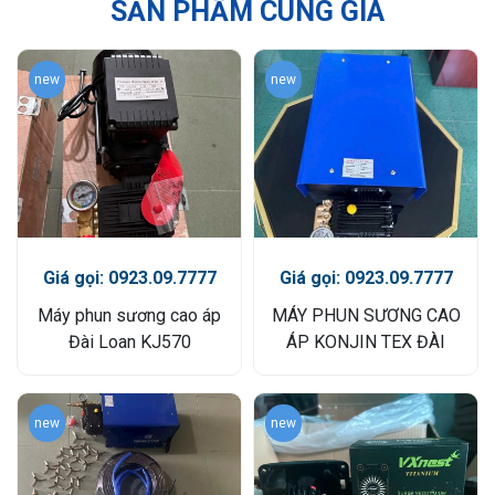
SẢN PHẨM CÙNG GIÁ
new
new
Giá gọi: 0923.09.7777
Giá gọi: 0923.09.7777
Máy phun sương cao áp
MÁY PHUN SƯƠNG CAO
Đài Loan KJ570
ÁP KONJIN TEX ĐÀI
LOAN
new
new