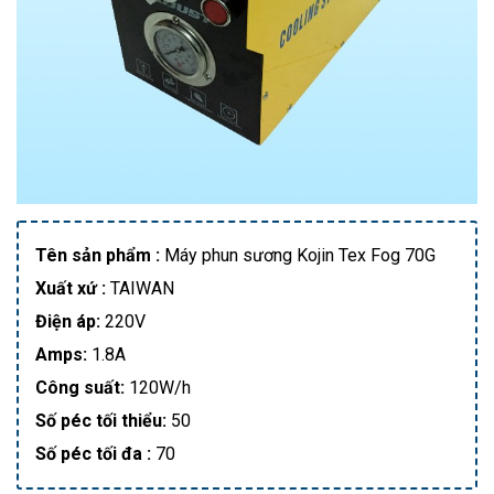
Tên sản phẩm :
Máy phun sương Kojin Tex Fog 70G
Xuất xứ :
TAIWAN
Điện áp:
220V
Amps:
1.8A
Công suất:
120W/h
Số péc tối thiểu:
50
Số péc tối đa :
70