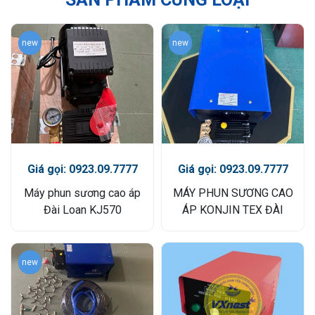
new
new
Giá gọi: 0923.09.7777
Giá gọi: 0923.09.7777
Máy phun sương cao áp
MÁY PHUN SƯƠNG CAO
Đài Loan KJ570
ÁP KONJIN TEX ĐÀI
LOAN
new