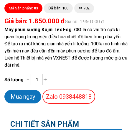
Mã Sản phẩm:
03
Đã bán: 100
702
Giá bán: 1.850.000 đ
Giá cũ: 1.950.000 đ
Máy phun sương Kojin Tex Fog 70G
là có vai trò cực kì
quan trọng trong việc điều hòa nhiệt độ bên trong nhà yến.
Để tạo ra một không gian nhà yến lí tưởng, 100% mô hình nhà
yến hiện nay đều cần đến máy phun sương để tạo độ ẩm.
Liên hệ Thiết bị nhà yến VXNEST để được hưởng mức giá ưu
đãi nhé.
Số lượng
Zalo
0938448818
CHI TIẾT SẢN PHẨM