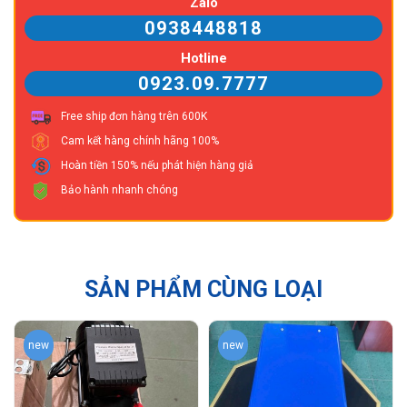
Zalo
0938448818
Hotline
0923.09.7777
Free ship đơn hàng trên 600K
Cam kết hàng chính hãng 100%
Hoàn tiền 150% nếu phát hiện hàng giả
Bảo hành nhanh chóng
SẢN PHẨM CÙNG LOẠI
new
new