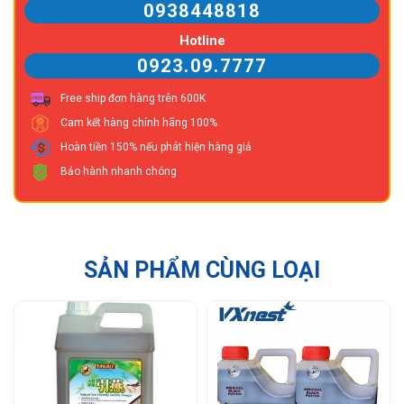
0938448818
Hotline
0923.09.7777
Free ship đơn hàng trên 600K
Cam kết hàng chính hãng 100%
Hoàn tiền 150% nếu phát hiện hàng giả
Bảo hành nhanh chóng
SẢN PHẨM CÙNG LOẠI