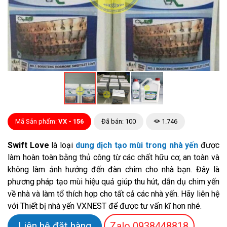
Mã Sản phẩm:
VX - 156
Đã bán: 100
1.746
Swift Love
là loại
dung dịch tạo mùi trong nhà yến
được
làm hoàn toàn bằng thủ công từ các chất hữu cơ, an toàn và
không làm ảnh hưởng đến đàn chim cho nhà bạn. Đây là
phương pháp tạo mùi hiệu quả giúp thu hút, dẫn dụ chim yến
về nhà và làm tổ thích hợp cho tất cả các nhà yến. Hãy liên hệ
với Thiết bị nhà yến VXNEST để được tư vấn kĩ hơn nhé.
Liên hệ đặt hàng
Zalo
0938448818