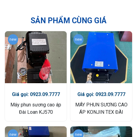
SẢN PHẨM CÙNG GIÁ
new
new
Giá gọi: 0923.09.7777
Giá gọi: 0923.09.7777
Máy phun sương cao áp
MÁY PHUN SƯƠNG CAO
Đài Loan KJ570
ÁP KONJIN TEX ĐÀI
LOAN
new
new