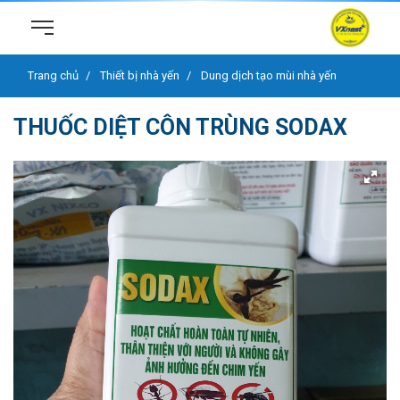
Trang chủ
Thiết bị nhà yến
Dung dịch tạo mùi nhà yến
THUỐC DIỆT CÔN TRÙNG SODAX