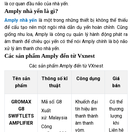
là cơ quan đầu não của nhà yến.
Amply nhà yến là gì?
Amply nhà yến
là một trong những thiết bị không thể thiếu
để cấu tạo nên một ngôi nhà dẫn dụ yến hoàn chỉnh. Cũng
giống nhu loa, Amply là công cụ quản lý hành động phát ra
âm thanh để chiêu gọi yến có thể nói Amply chính là bộ não
xử lý âm thanh cho nhà yến.
Các sản phẩm Amply đến từ Vxnest
Các sản phẩm Amply đến từ VXnest
Tên sản
Thông số kĩ
Công dụng
Giá
phẩm
thuật
bán
GROMAX
Mã số: G8
Khuếch đại
Có thể
G8
tín hiệu âm
thương
Xuất
SWIFTLETS
thanh thành
lượng
xứ: Malaysia
AMPLIFIER
âm thanh
khi
Công
vòm.
Liên hệ