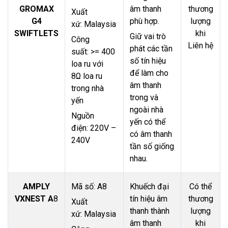
GROMAX
âm thanh
thương
Xuất
G4
phù hợp.
lượng
xứ: Malaysia
SWIFTLETS
khi
Giữ vai trò
Công
Liên hệ
phát các tần
suất: >= 400
số tín hiệu
loa ru với
để làm cho
8Ω loa ru
âm thanh
trong nhà
trong và
yến
ngoài nhà
Nguồn
yến có thể
điện: 220V –
có âm thanh
240V
tần số giống
nhau.
AMPLY
Mã số: A8
Khuếch đại
Có thể
VXNEST A
8
tín hiệu âm
thương
Xuất
thanh thành
lượng
xứ: Malaysia
âm thanh
khi