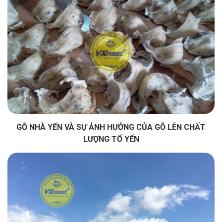
GỖ NHÀ YẾN VÀ SỰ ẢNH HƯỞNG CỦA GỖ LÊN CHẤT
LƯỢNG TỔ YẾN