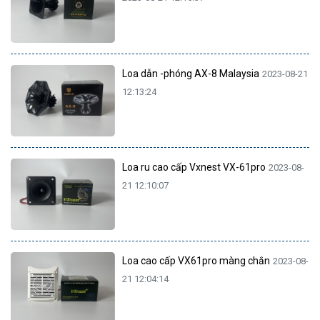
Loa dẫn -phóng AX-8 Malaysia
2023-08-21
12:13:24
Loa ru cao cấp Vxnest VX-61pro
2023-08-
21 12:10:07
Loa cao cấp VX61pro màng chắn
2023-08-
21 12:04:14