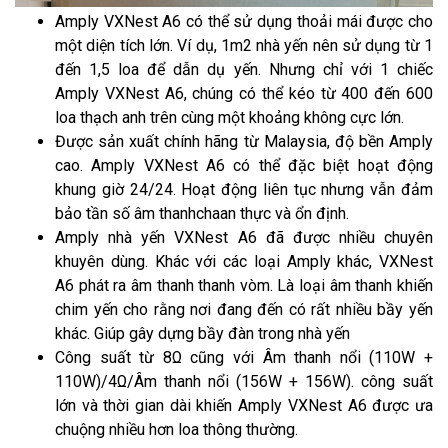
Amply VXNest A6 có thể sử dụng thoải mái được cho
một diện tích lớn. Ví dụ, 1m2 nhà yến nên sử dụng từ 1
đến 1,5 loa để dẫn dụ yến. Nhưng chỉ với 1 chiếc
Amply VXNest A6, chúng có thể kéo từ 400 đến 600
loa thạch anh trên cùng một khoảng không cực lớn.
Được sản xuất chính hãng từ Malaysia, độ bền Amply
cao. Amply VXNest A6 có thể đặc biệt hoạt động
khung giờ 24/24. Hoạt động liên tục nhưng vẫn đảm
bảo tần số âm thanhchaan thực và ổn định.
Amply nhà yến VXNest A6 đã được nhiều chuyên
khuyên dùng. Khác với các loại Amply khác, VXNest
A6 phát ra âm thanh thanh vòm. Là loại âm thanh khiến
chim yến cho rằng nơi đang đến có rất nhiều bầy yến
khác. Giúp gây dựng bầy đàn trong nhà yến
Công suất từ 8Ω cũng với Âm thanh nổi (110W +
110W)/4Ω/Âm thanh nổi (156W + 156W). công suất
lớn và thời gian dài khiến Amply VXNest A6 được ưa
chuộng nhiều hơn loa thông thường.