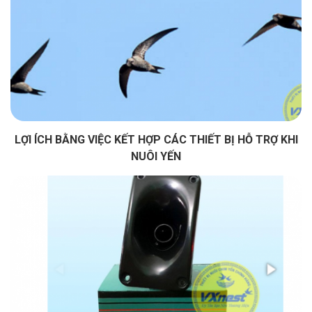
LỢI ÍCH BẰNG VIỆC KẾT HỢP CÁC THIẾT BỊ HỖ TRỢ KHI
NUÔI YẾN