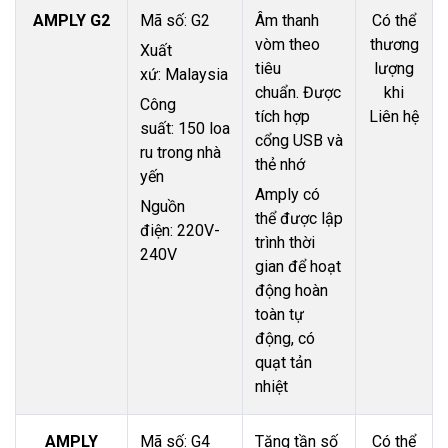
AMPLY G2
Mã số: G2
Âm thanh
Có thể
vòm theo
thương
Xuất
tiêu
lượng
xứ: Malaysia
chuẩn. Được
khi
Công
tích hợp
Liên hệ
suất: 150 loa
cổng USB và
ru trong nhà
thẻ nhớ
yến
Amply có
Nguồn
thể được lập
điện: 220V-
trình thời
240V
gian để hoạt
động hoàn
toàn tự
động, có
quạt tản
nhiệt
AMPLY
Mã số: G4
Tăng tần số
Có thể