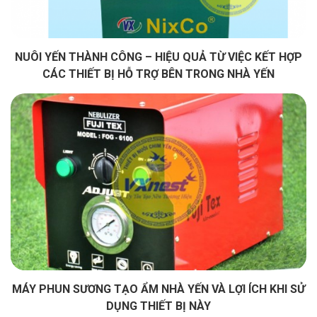
NUÔI YẾN THÀNH CÔNG – HIỆU QUẢ TỪ VIỆC KẾT HỢP
CÁC THIẾT BỊ HỖ TRỢ BÊN TRONG NHÀ YẾN
MÁY PHUN SƯƠNG TẠO ẨM NHÀ YẾN VÀ LỢI ÍCH KHI SỬ
DỤNG THIẾT BỊ NÀY