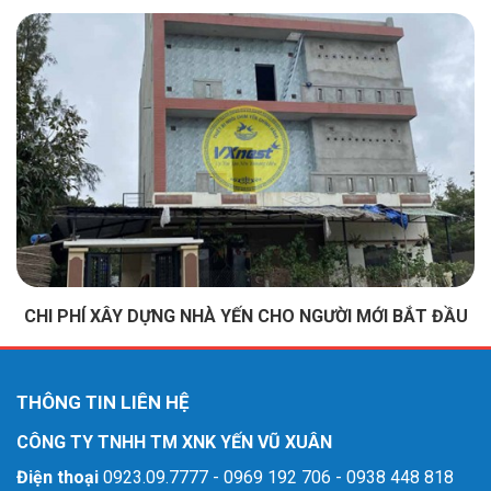
CHI PHÍ XÂY DỰNG NHÀ YẾN CHO NGƯỜI MỚI BẮT ĐẦU
THÔNG TIN LIÊN HỆ
CÔNG TY TNHH TM XNK YẾN VŨ XUÂN
Điện thoại
0923.09.7777 - 0969 192 706 - 0938 448 818