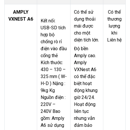
AMPLY
Có thể sử
Có thể
VXNEST A6
dụng thoải
thương
Kết nối:
mái được
lượng
USB-SD tích
cho một
khi
hợp bộ
diện tích lớn.
Liên hệ
chống rò rỉ
điện vào đầu
Độ bền
cổng thẻ
Amply cao.
Kích thước:
Amply
430 – 130 –
VXNest A6
325 mm ( W-
có thể đặc
H-D ) Nặng :
biệt hoạt
9kg Kg
động khung
Nguồn điện :
giờ 24/24.
220V –
Hoạt động
240V Bao
liên tục
gồm: Amply
nhưng vẫn
A6 sử dụng
đảm bảo