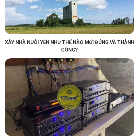
XÂY NHÀ NUÔI YẾN NHƯ THẾ NÀO MỚI ĐÚNG VÀ THÀNH
CÔNG?