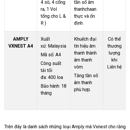
4 sò, 4 cổng
tần số âm
ra, 1 Vol
thanhchaan
tổng cho L &
thực và ổn
R )
định.
AMPLY
Xuất
Khuếch đại
Có thể
VXNEST A4
xứ: Malaysia
tín hiệu âm
thương
thanh thành
lượng
Mã số: A4
âm thanh
khi
Công suất
vòm.
Liên hệ
tải tối
Tăng tần số
đa: 400 loa
âm thanh
Bảo hành: 18
phù hợp.
tháng
Trên đây là danh sách những loại Amply mà Vxnest cho rằng