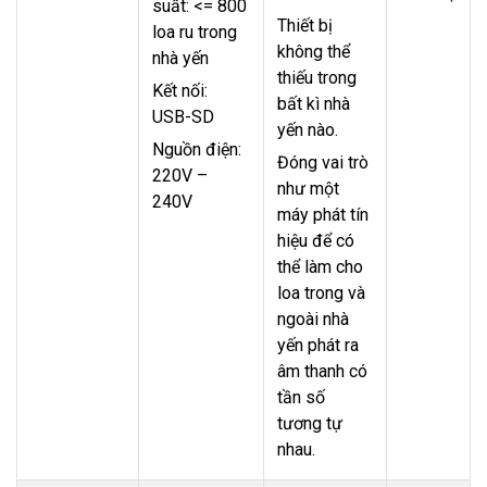
suất: <= 800
Thiết bị
loa ru trong
không thể
nhà yến
thiếu trong
Kết nối:
bất kì nhà
USB-SD
yến nào.
Nguồn điện:
Đóng vai trò
220V –
như một
240V
máy phát tín
hiệu để có
thể làm cho
loa trong và
ngoài nhà
yến phát ra
âm thanh có
tần số
tương tự
nhau.