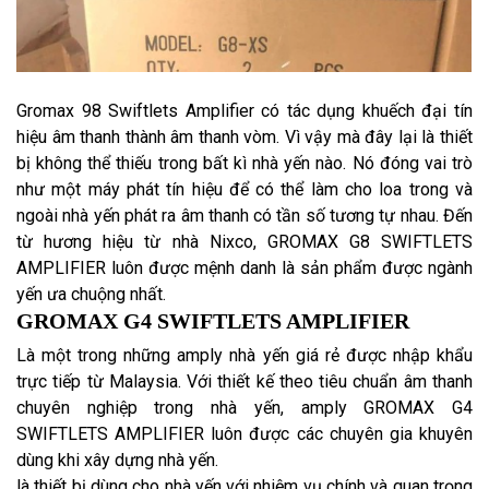
Gromax 98 Swiftlets Amplifier có tác dụng khuếch đại tín
hiệu âm thanh thành âm thanh vòm. Vì vậy mà đây lại là thiết
bị không thể thiếu trong bất kì nhà yến nào. Nó đóng vai trò
như một máy phát tín hiệu để có thể làm cho loa trong và
ngoài nhà yến phát ra âm thanh có tần số tương tự nhau. Đến
từ hương hiệu từ nhà Nixco, GROMAX G8 SWIFTLETS
AMPLIFIER luôn được mệnh danh là sản phẩm được ngành
yến ưa chuộng nhất.
GROMAX G4 SWIFTLETS AMPLIFIER
Là một trong những amply nhà yến giá rẻ được nhập khẩu
trực tiếp từ Malaysia. Với thiết kế theo tiêu chuẩn âm thanh
chuyên nghiệp trong nhà yến, amply GROMAX G4
SWIFTLETS AMPLIFIER luôn được các chuyên gia khuyên
dùng khi xây dựng nhà yến.
là thiết bị dùng cho nhà yến với nhiệm vụ chính và quan trọng