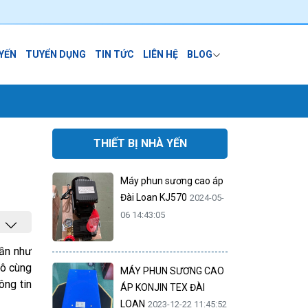
 YẾN
TUYỂN DỤNG
TIN TỨC
LIÊN HỆ
BLOG
THIẾT BỊ NHÀ YẾN
Máy phun sương cao áp
Đài Loan KJ570
2024-05-
06 14:43:05
gần như
vô cùng
MÁY PHUN SƯƠNG CAO
ông tin
ÁP KONJIN TEX ĐÀI
LOAN
2023-12-22 11:45:52