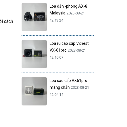
Loa dẫn -phóng AX-8
Malaysia
2023-08-21
12:13:24
ói cách
Loa ru cao cấp Vxnest
VX-61pro
2023-08-21
12:10:07
Loa cao cấp VX61pro
màng chắn
2023-08-21
12:04:14