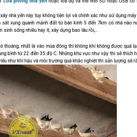
 1
Loa phóng nhà yến
hoặc loa dụ và thẻ nhớ SD hoặc USB có 
ây nhà yến này tuy không tiện lợi và chính xác như sử dụng máy 
 sát xung quanh mảnh đất từ bán kính 5 đến 7km có nhà nào n
sinh sống nhiều hay ít, xây dựng bao lâu rồi,...
ô thoáng, nhất là vào mùa đông thì không khí không được quá lạ
rung bình từ 22 đến 35 độ C. Những khu vực như vậy thì sẽ thích 
i nếu như khí hậu và môi trường quá khắc nghiệt thì sản lượng sẽ rấ