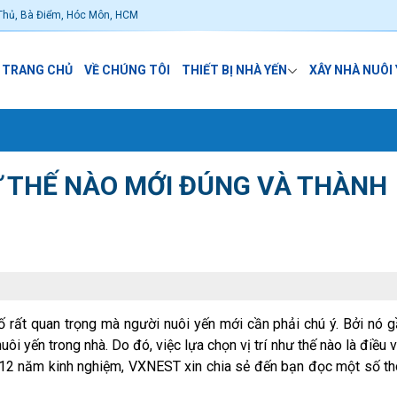
Thủ, Bà Điểm, Hóc Môn, HCM
TRANG CHỦ
VỀ CHÚNG TÔI
THIẾT BỊ NHÀ YẾN
XÂY NHÀ NUÔI
Ư THẾ NÀO MỚI ĐÚNG VÀ THÀNH
tố rất quan trọng mà người nuôi yến mới cần phải chú ý. Bởi nó 
i yến trong nhà. Do đó, việc lựa chọn vị trí như thế nào là điều 
n 12 năm kinh nghiệm, VXNEST xin chia sẻ đến bạn đọc một số th