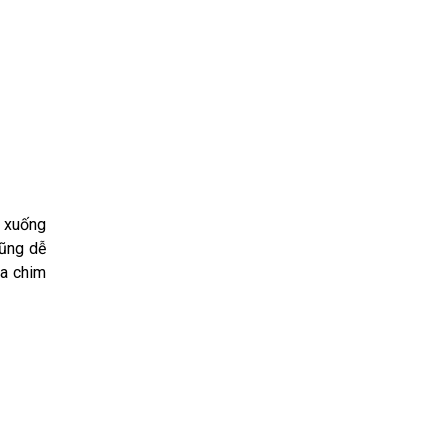
ộ xuống
cũng dễ
ủa chim