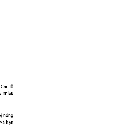
 Các lỗ
y nhiều
bị nóng
 và hạn