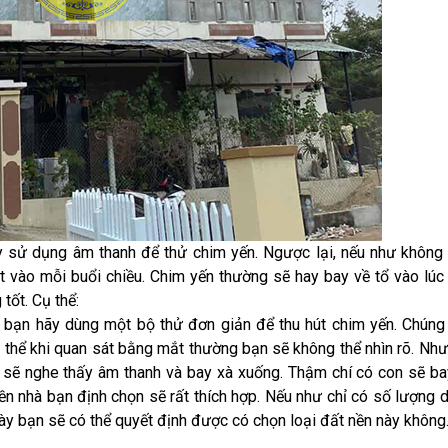
ãy sử dụng âm thanh để thử chim yến. Ngược lại, nếu như không
 vào mỗi buổi chiều. Chim yến thường sẽ hay bay về tổ vào lúc
tốt. Cụ thể:
 bạn hãy dùng một bộ thử đơn giản để thu hút chim yến. Chúng 
 Có thể khi quan sát bằng mắt thường bạn sẽ không thể nhìn rõ. Nh
g sẽ nghe thấy âm thanh và bay xà xuống. Thậm chí có con sẽ b
nền nhà bạn định chọn sẽ rất thích hợp. Nếu như chỉ có số lượng 
 này bạn sẽ có thể quyết định được có chọn loại đất nền này không