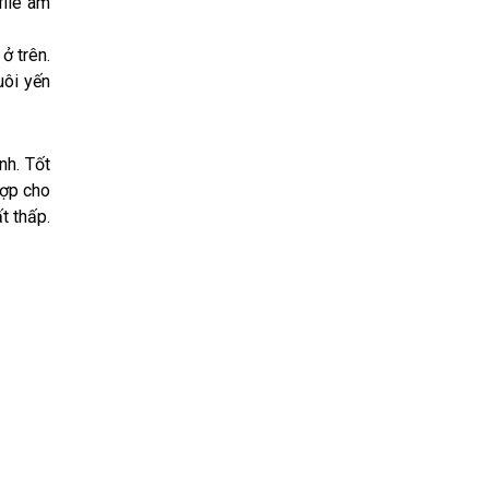
file âm
ở trên.
uôi yến
nh. Tốt
hợp cho
t thấp.