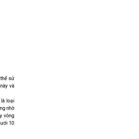
 thể sử
 này và
là loại
ưng nhờ
ay vòng
dưới 10
.