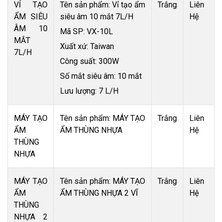
VỈ TẠO
Tên sản phẩm: Vỉ tạo ẩm
Trắng
Liên
ẨM SIÊU
siêu âm 10 mắt 7L/H
Hệ
ÂM 10
Mã SP: VX-10L
MẮT
Xuất xứ: Taiwan
7L/H
Công suất: 300W
Số mắt siêu âm: 10 mắt
Lưu lượng: 7 L/H
MÁY TẠO
Tên sản phẩm: MÁY TẠO
Trắng
Liên
ẨM
ẨM THÙNG NHỰA
Hệ
THÙNG
NHỰA
MÁY TẠO
Tên sản phẩm: MÁY TẠO
Trắng
Liên
ẨM
ẨM THÙNG NHỰA 2 VĨ
Hệ
THÙNG
NHỰA 2