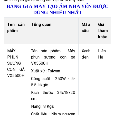
BẢNG GIÁ MÁY TẠO ẨM NHÀ YẾN ĐƯỢC
DÙNG NHIỀU NHẤT
Tên sản
Tổng quan
Màu
Giá
phẩm
sắc
tham
khảo
MÁY
Tên sản phẩm : Máy
Xanh
Liên
PHUN
phun sương con gà
đen
Hệ
SƯƠNG
VX5500H
CON GÀ
Xuất xứ : Taiwan
VX5500H
Công suất : 250W - 5-
5.5 lit/giờ
Kích thước: 34x18x20
cm
Nặng : 8 Kgs
Chất liệu : Nhựa nguyên