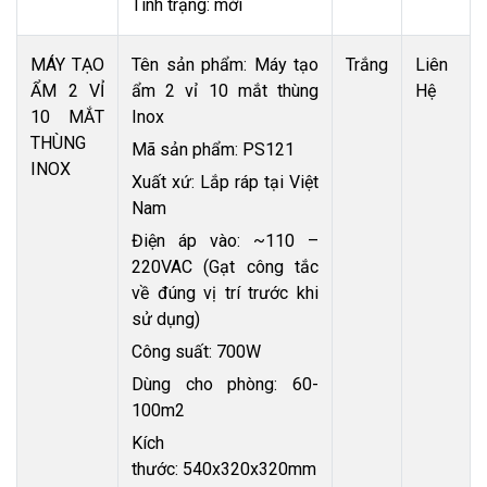
Tình trạng: mới
MÁY TẠO
Tên sản phẩm: Máy tạo
Trắng
Liên
ẨM 2 VỈ
ẩm 2 vỉ 10 mắt thùng
Hệ
10 MẮT
Inox
THÙNG
Mã sản phẩm: PS121
INOX
Xuất xứ: Lắp ráp tại Việt
Nam
Điện áp vào: ~110 –
220VAC (Gạt công tắc
về đúng vị trí trước khi
sử dụng)
Công suất: 700W
Dùng cho phòng: 60-
100m2
Kích
thước: 540x320x320mm