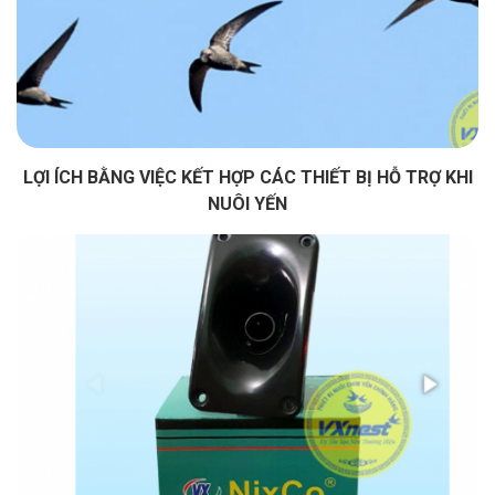
LỢI ÍCH BẰNG VIỆC KẾT HỢP CÁC THIẾT BỊ HỖ TRỢ KHI
NUÔI YẾN