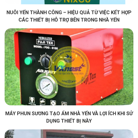
NUÔI YẾN THÀNH CÔNG – HIỆU QUẢ TỪ VIỆC KẾT HỢP
CÁC THIẾT BỊ HỖ TRỢ BÊN TRONG NHÀ YẾN
MÁY PHUN SƯƠNG TẠO ẨM NHÀ YẾN VÀ LỢI ÍCH KHI SỬ
DỤNG THIẾT BỊ NÀY