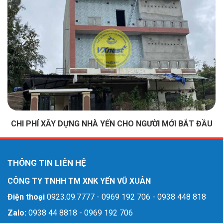
CHI PHÍ XÂY DỰNG NHÀ YẾN CHO NGƯỜI MỚI BẮT ĐẦU
THÔNG TIN LIÊN HỆ
CÔNG TY TNHH TM XNK YẾN VŨ XUÂN
Điện thoại
0923.09.7777 - 0969 192 706 - 0938 448 818
Zalo:
0938 44 8818 - 0969 192 706