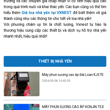
trường và các chuyên gia chấp nhận vì có tính hiệu quả cao
trong quá trình nuôi và khai thác yến. Các bạn cũng có thể tìm
hiểu thêm
Giá loa nhà yến tại VXNEST
để biết thêm về giá
thành cũng như các thông tin cho tiết về loa nhà yến!
Với phương châm uy tín là chất lượng, Vxnest tự hào là
thương hiệu cung cấp các thiết bị và dịch vụ hỗ trợ nhà yến
nhanh nhất, hiệu quả nhất!
THIẾT BỊ NHÀ YẾN
Máy phun sương cao áp Đài Loan KJ570
2024-05-06 14:43:05
MÁY PHUN SƯƠNG CAO ÁP KONJIN TEX