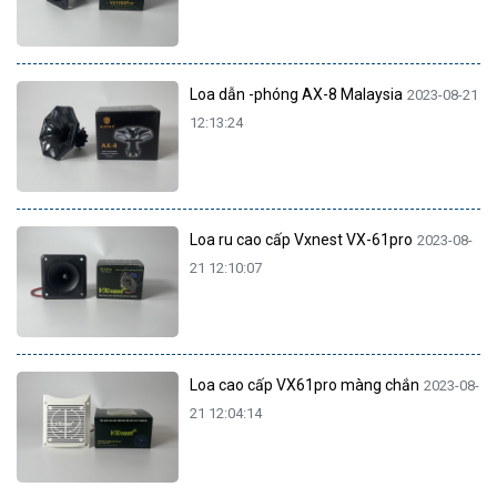
Loa dẫn -phóng AX-8 Malaysia
2023-08-21
12:13:24
Loa ru cao cấp Vxnest VX-61pro
2023-08-
21 12:10:07
Loa cao cấp VX61pro màng chắn
2023-08-
21 12:04:14