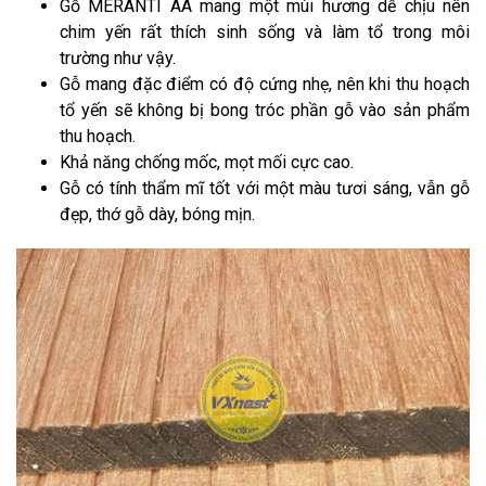
Gỗ MERANTI AA mang một mùi hương dễ chịu nên
chim yến rất thích sinh sống và làm tổ trong môi
trường như vậy.
Gỗ mang đặc điểm có độ cứng nhẹ, nên khi thu hoạch
tổ yến sẽ không bị bong tróc phần gỗ vào sản phẩm
thu hoạch.
Khả năng chống mốc, mọt mối cực cao.
Gỗ có tính thẩm mĩ tốt với một màu tươi sáng, vẫn gỗ
đẹp, thớ gỗ dày, bóng mịn.