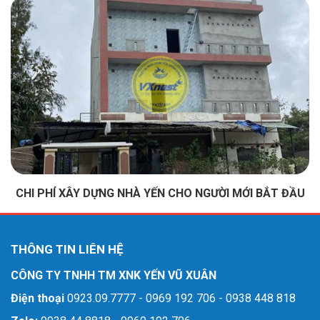
CHI PHÍ XÂY DỰNG NHÀ YẾN CHO NGƯỜI MỚI BẮT ĐẦU
THÔNG TIN LIÊN HỆ
CÔNG TY TNHH TM XNK YẾN VŨ XUÂN
Điện thoại
0923.09.7777 - 0969 192 706 - 0938 448 818