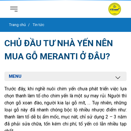
Trang chủ
Tin tức
CHỦ ĐẦU TƯ NHÀ YẾN NÊN
MUA GỖ MERANTI Ở ĐÂU?
MENU
Trước đây, khi nghề nuôi chim yến chưa phát triển việc lựa
chọn thanh làm tổ cho chim yến là một sự may rủi. Người thì
chọn gỗ xoan đào, người kia lại gỗ mít, … Tuy nhiên, những
loại gỗ này đã nhanh chóng bộc lộ nhiều nhược điểm như:
thanh làm tổ dễ bị ẩm mốc, mục nát; chỉ sử dụng 2 – 3 năm
đã phải sửa chữa, tốn kém chi phí; tổ yến có lẫn nhiều tạp
chất; ..