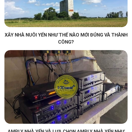
XÂY NHÀ NUÔI YẾN NHƯ THẾ NÀO MỚI ĐÚNG VÀ THÀNH
CÔNG?
AMPLY NHÀ YẾN VÀ LỰA CHỌN AMPLY NHÀ YẾN NHƯ