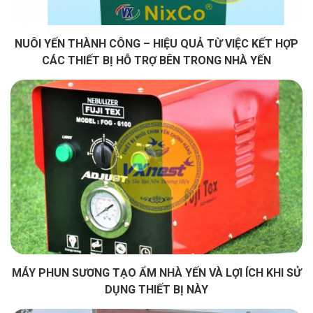
NUÔI YẾN THÀNH CÔNG – HIỆU QUẢ TỪ VIỆC KẾT HỢP
CÁC THIẾT BỊ HỖ TRỢ BÊN TRONG NHÀ YẾN
MÁY PHUN SƯƠNG TẠO ẨM NHÀ YẾN VÀ LỢI ÍCH KHI SỬ
DỤNG THIẾT BỊ NÀY