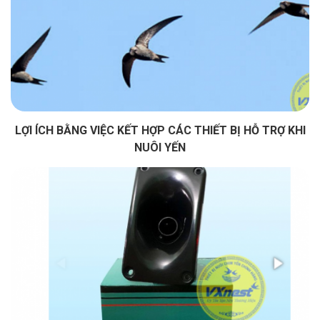
LỢI ÍCH BẰNG VIỆC KẾT HỢP CÁC THIẾT BỊ HỖ TRỢ KHI
NUÔI YẾN