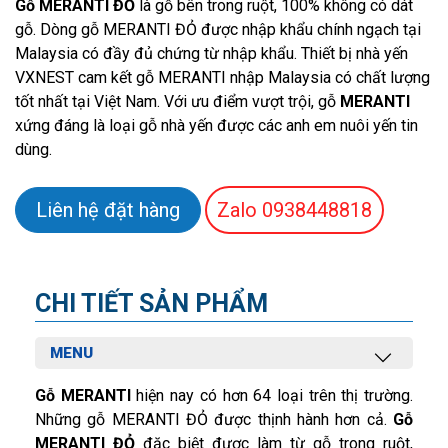
Gỗ MERANTI ĐỎ
là gỗ bên trong ruột, 100% không có dát
gỗ. Dòng gỗ MERANTI ĐỎ được nhập khẩu chính ngạch tại
Malaysia có đầy đủ chứng từ nhập khẩu. Thiết bị nhà yến
VXNEST cam kết gỗ MERANTI nhập Malaysia có chất lượng
tốt nhất tại Việt Nam. Với ưu điểm vượt trội, gỗ
MERANTI
xứng đáng là loại gỗ nhà yến được các anh em nuôi yến tin
dùng.
Liên hệ đặt hàng
Zalo
0938448818
CHI TIẾT SẢN PHẨM
MENU
Gỗ MERANTI
hiện nay có hơn 64 loại trên thị trường.
Những gỗ MERANTI ĐỎ được thịnh hành hơn cả.
Gỗ
MERANTI ĐỎ
đặc biệt được làm từ gỗ trong ruột,