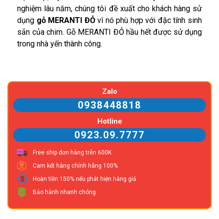
nghiệm lâu năm, chúng tôi đề xuất cho khách hàng sử
dụng
gỗ MERANTI ĐỎ
vì nó phù hợp với đặc tính sinh
sản của chim. Gỗ MERANTI ĐỎ hầu hết được sử dụng
trong nhà yến thành công.
Zalo
0938448818
Hotline
0923.09.7777
Free ship đơn hàng trên 600K
Cam kết hàng chính hãng 100%
Hoàn tiền 150% nếu phát hiện hàng giả
Bảo hành nhanh chóng