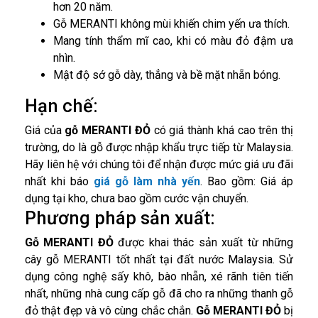
hơn 20 năm.
Gỗ MERANTI không mùi khiến chim yến ưa thích.
Mang tính thẩm mĩ cao, khi có màu đỏ đậm ưa
nhìn.
Mật độ sớ gỗ dày, thẳng và bề mặt nhẵn bóng.
Hạn chế:
Giá của
gỗ MERANTI ĐỎ
có giá thành khá cao trên thị
trường, do là gỗ được nhập khẩu trực tiếp từ Malaysia.
Hãy liên hệ với chúng tôi để nhận được mức giá ưu đãi
nhất khi báo
giá gỗ làm nhà yến
. Bao gồm: Giá áp
dụng tại kho, chưa bao gồm cước vận chuyển.
Phương pháp sản xuất:
Gỗ MERANTI ĐỎ
được khai thác sản xuất từ những
cây gỗ MERANTI tốt nhất tại đất nước Malaysia. Sử
dụng công nghệ sấy khô, bào nhẵn, xé rãnh tiên tiến
nhất, những nhà cung cấp gỗ đã cho ra những thanh gỗ
đỏ thật đẹp và vô cùng chắc chắn.
Gỗ MERANTI ĐỎ
bị