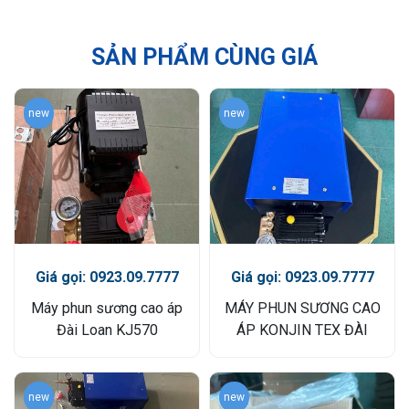
SẢN PHẨM CÙNG GIÁ
new
new
Giá gọi: 0923.09.7777
Giá gọi: 0923.09.7777
Máy phun sương cao áp
MÁY PHUN SƯƠNG CAO
Đài Loan KJ570
ÁP KONJIN TEX ĐÀI
LOAN
new
new