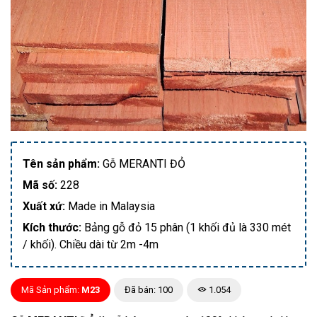
Tên sản phẩm:
Gỗ MERANTI ĐỎ
Mã số:
228
Xuất xứ:
Made in Malaysia
Kích thước:
Bảng gỗ đỏ 15 phân (1 khối đủ là 330 mét
/ khối). Chiều dài từ 2m -4m
Mã Sản phẩm:
M23
Đã bán: 100
1.054