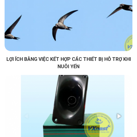
LỢI ÍCH BẰNG VIỆC KẾT HỢP CÁC THIẾT BỊ HỖ TRỢ KHI
NUÔI YẾN