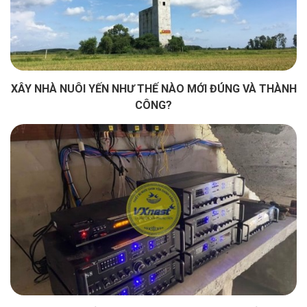
XÂY NHÀ NUÔI YẾN NHƯ THẾ NÀO MỚI ĐÚNG VÀ THÀNH
CÔNG?