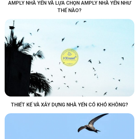
AMPLY NHÀ YẾN VÀ LỰA CHỌN AMPLY NHÀ YẾN NHƯ
THẾ NÀO?
THIẾT KẾ VÀ XÂY DỰNG NHÀ YẾN CÓ KHÓ KHÔNG?