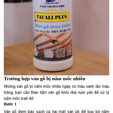
Trường hợp ván gỗ bị nấm mốc nhiều
Những ván gỗ bị nấm mốc nhiều ngày có màu xanh lẫn màu
trắng, bạn cần tháo tấm ván gỗ khỏi nhà nuôi yến để xử lý
nấm mốc triệt để
Bước 1
Ván gỗ đem bào sạch cả hai mặt ván gỗ để loại bỏ nấm