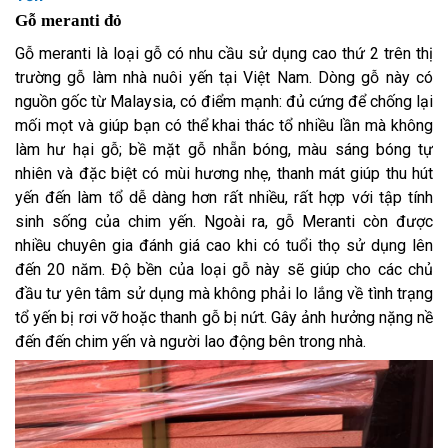
Gỗ meranti đỏ
Gỗ meranti là loại gỗ có nhu cầu sử dụng cao thứ 2 trên thị
trường gỗ làm nhà nuôi yến tại Việt Nam. Dòng gỗ này có
nguồn gốc từ Malaysia, có điểm mạnh: đủ cứng để chống lại
mối mọt và giúp bạn có thể khai thác tổ nhiều lần mà không
làm hư hại gỗ; bề mặt gỗ nhẵn bóng, màu sáng bóng tự
nhiên và đặc biệt có mùi hương nhẹ, thanh mát giúp thu hút
yến đến làm tổ dễ dàng hơn rất nhiều, rất hợp với tập tính
sinh sống của chim yến. Ngoài ra, gỗ Meranti còn được
nhiều chuyên gia đánh giá cao khi có tuổi thọ sử dụng lên
đến 20 năm. Độ bền của loại gỗ này sẽ giúp cho các chủ
đầu tư yên tâm sử dụng mà không phải lo lắng về tình trạng
tổ yến bị rơi vỡ hoặc thanh gỗ bị nứt. Gây ảnh hưởng nặng nề
đến đến chim yến và người lao động bên trong nhà.