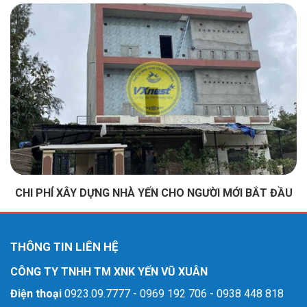
CHI PHÍ XÂY DỰNG NHÀ YẾN CHO NGƯỜI MỚI BẮT ĐẦU
THÔNG TIN LIÊN HỆ
CÔNG TY TNHH TM XNK YẾN VŨ XUÂN
Điện thoại
0923.09.7777 - 0969 192 706 - 0938 448 818