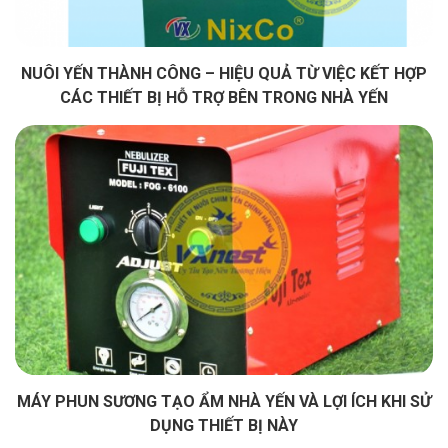
NUÔI YẾN THÀNH CÔNG – HIỆU QUẢ TỪ VIỆC KẾT HỢP
CÁC THIẾT BỊ HỖ TRỢ BÊN TRONG NHÀ YẾN
MÁY PHUN SƯƠNG TẠO ẨM NHÀ YẾN VÀ LỢI ÍCH KHI SỬ
DỤNG THIẾT BỊ NÀY