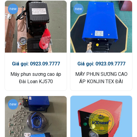
new
new
Giá gọi: 0923.09.7777
Giá gọi: 0923.09.7777
Máy phun sương cao áp
MÁY PHUN SƯƠNG CAO
Đài Loan KJ570
ÁP KONJIN TEX ĐÀI
LOAN
new