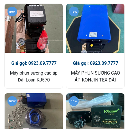
new
new
Giá gọi: 0923.09.7777
Giá gọi: 0923.09.7777
Máy phun sương cao áp
MÁY PHUN SƯƠNG CAO
Đài Loan KJ570
ÁP KONJIN TEX ĐÀI
LOAN
new
new