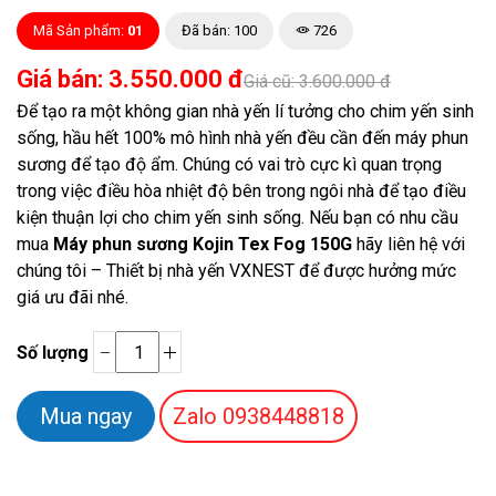
Mã Sản phẩm:
01
Đã bán: 100
726
Giá bán: 3.550.000 đ
Giá cũ: 3.600.000 đ
Để tạo ra một không gian nhà yến lí tưởng cho chim yến sinh
sống, hầu hết 100% mô hình nhà yến đều cần đến máy phun
sương để tạo độ ẩm. Chúng có vai trò cực kì quan trọng
trong việc điều hòa nhiệt độ bên trong ngôi nhà để tạo điều
kiện thuận lợi cho chim yến sinh sống. Nếu bạn có nhu cầu
mua
Máy phun sương Kojin Tex Fog 150G
hãy liên hệ với
chúng tôi – Thiết bị nhà yến VXNEST để được hưởng mức
giá ưu đãi nhé.
Số lượng
Zalo
0938448818