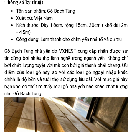
Thông số kỹ thuật
Tên sản phẩm: Gỗ Bạch Tùng
Xuất xứ: Việt Nam
Kích thước: Dày 1.8cm, rộng 15cm, 20cm ( khổ dài 2m
- 4.5m)
Công dụng: Làm thanh cho chim yến nhả tổ và cư trú
Gỗ Bạch Tùng nhà yến do VXNEST cung cấp nhận được sự
tin dùng bởi nhiều thợ lành nghề trong ngành yến. Không chỉ
bởi chất lượng tuyệt vời mà còn bởi giá thành phải chăng. Ưu
điểm của loại gỗ này so với các loại gỗ ngoại nhập khác
chính là độ bền và tuổi thọ sử dụng lâu dài. Với mức giá này
bạn khó có thể tìm thấy loại gỗ nhà yến nào khác chất lượng
như Gỗ Bạch Tùng.