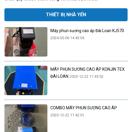
THIẾT BỊ NHÀ YẾN
Máy phun sương cao áp Đài Loan KJ570
2024-05-06 14:43:05
MÁY PHUN SƯƠNG CAO ÁP KONJIN TEX
ĐÀI LOAN
2023-12-22 11:45:52
COMBO MÁY PHUN SƯƠNG CAO ÁP
2023-12-22 11:42:01