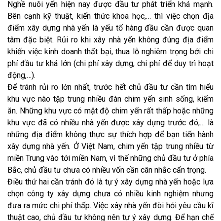
Nghề nuôi yến hiện nay được đầu tư phát triển khá mạnh.
Bên cạnh kỹ thuật, kiến thức khoa học,… thì việc chọn địa
điểm xây dựng nhà yến là yếu tố hàng đầu cần được quan
tâm đặc biệt. Rủi ro khi xây nhà yến không đúng địa điểm
khiến việc kinh doanh thất bại, thua lỗ nghiêm trọng bởi chi
phí đầu tư khá lớn (chi phí xây dựng, chi phí để duy trì hoạt
động,…).
Để tránh rủi ro lớn nhất, trước hết chủ đầu tư cần tìm hiểu
khu vực nào tập trung nhiều đàn chim yến sinh sống, kiếm
ăn. Những khu vực có mật độ chim yến rất thấp hoặc những
khu vực đã có nhiều nhà yến được xây dựng trước đó,… là
những địa điểm không thực sự thích hợp để bạn tiến hành
xây dựng nhà yến. Ở Việt Nam, chim yến tập trung nhiều từ
miền Trung vào tới miền Nam, vì thế những chủ đầu tư ở phía
Bắc, chủ đầu tư chưa có nhiều vốn cần cân nhắc cẩn trọng.
Điều thứ hai cần tránh đó là tự ý xây dựng nhà yến hoặc lựa
chọn công ty xây dựng chưa có nhiều kinh nghiệm nhưng
đưa ra mức chi phí thấp. Việc xây nhà yến đòi hỏi yêu cầu kĩ
thuật cao, chủ đầu tư không nên tự ý xây dựng. Để hạn chế