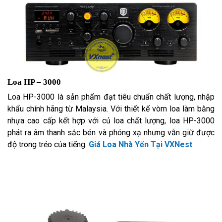
Loa HP – 3000
Loa HP-3000 là sản phẩm đạt tiêu chuẩn chất lượng, nhập
khẩu chính hãng từ Malaysia. Với thiết kế vòm loa làm bằng
nhựa cao cấp kết hợp với củ loa chất lượng, loa HP-3000
phát ra âm thanh sắc bén và phóng xạ nhưng vẫn giữ được
độ trong trẻo của tiếng.
Giá Loa Nhà Yến Tại VXNest