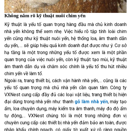
Không nắm rõ kỹ thuật nuôi chim yến
Kỹ thuật là yếu tố quan trọng hàng đầu mà chủ kinh doanh
nhà yến không thể xem nhẹ. Việc hiểu rõ tập tính loài chim
yến cũng như kỹ thuật nuôi yến, hệ thống loa, âm thanh dẫn
dụ yến,…. sẽ giúp hiệu quả kinh doanh đạt được như ý. Cơ sở
hạ tầng là một trong những yếu tố được xem là một phần
quan trọng của việc nuôi yến, còn kỹ thuật tạo mùi, kỹ thuật
âm thanh dẫn dụ và chăm sóc chính là yếu tố thu hút nhiều
chim yến về làm tổ.
Ngoài ra, trang thiết bị, cách vận hành nhà yến,… cũng là các
yếu tố quan trọng mà chủ nhà yến cần quan tâm. Công ty
VXNest cung cấp đầy đủ các loại vật liệu, trang thiết bị hiện
đại dùng trong nhà yến như: thanh
gỗ làm nhà yến
, máy tạo
ẩm, loa chuyên dụng, máy kiểm tra âm thanh, máy đo độ ẩm
tự động,… VXNest chúng tôi là một trong những đơn vị
chuyên cung cấp các thiết bị nhà yến đảm bảo an toàn, được
nhập khẩu chính ngạch, có giấy tờ xuất xứ rõ ràng nguồn