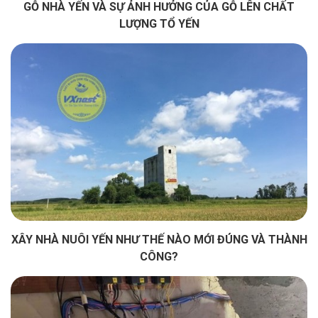
GỖ NHÀ YẾN VÀ SỰ ẢNH HƯỞNG CỦA GỖ LÊN CHẤT
LƯỢNG TỔ YẾN
XÂY NHÀ NUÔI YẾN NHƯ THẾ NÀO MỚI ĐÚNG VÀ THÀNH
CÔNG?