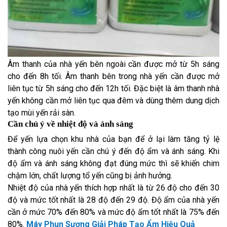
Âm thanh của nhà yến bên ngoài cần được mở từ 5h sáng
cho đến 8h tối. Âm thanh bên trong nhà yến cần được mở
liên tục từ 5h sáng cho đến 12h tối. Đặc biệt là âm thanh nhà
yến không cần mở liên tục qua đêm và dùng thêm dung dịch
tạo mùi yến rải sàn.
Cần chú ý về nhiệt độ và ánh sáng
Để yến lựa chọn khu nhà của bạn để ở lại làm tăng tỷ lệ
thành công nuôi yến cần chú ý đến độ ẩm và ánh sáng. Khi
độ ẩm và ánh sáng không đạt đúng mức thì sẽ khiến chim
chậm lớn, chất lượng tổ yến cũng bị ảnh hưởng.
Nhiệt độ của nhà yến thích hợp nhất là từ 26 độ cho đến 30
độ và mức tốt nhất là 28 độ đến 29 độ. Độ ẩm của nhà yến
cần ở mức 70% đến 80% và mức độ ẩm tốt nhất là 75% đến
80%.
Máy Phun Sương Giải Pháp Tạo Ẩm Hiệu Quả