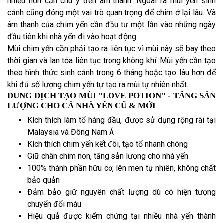
nhiều hơn cần chú ý đến âm thanh. Ngoài ra mùi yến sinh
cảnh cũng đóng một vai trò quan trọng để chim ở lại lâu. Và
âm thanh của chim yến cần đầu tư một lần vào những ngày
đầu tiên khi nhà yến đi vào hoạt động.
Mùi chim yến cần phải tạo ra liên tục vì mùi này sẽ bay theo
thời gian và lan tỏa liên tục trong không khí. Mùi yến cần tạo
theo hình thức sinh cảnh trong 6 tháng hoặc tạo lâu hơn để
khi đủ số lượng chim yến tự tạo ra mùi tự nhiên nhất.
DUNG DỊCH TẠO MÙI "LOVE POTION" - TĂNG SẢN
LƯỢNG CHO CẢ NHÀ YẾN CŨ & MỚI
Kích thích làm tổ hàng đầu, được sử dụng rộng rãi tại
Malaysia và Đông Nam Á
Kích thích chim yến kết đôi, tạo tổ nhanh chóng
Giữ chân chim non, tăng sản lượng cho nhà yến
100% thành phần hữu cơ, lên men tự nhiên, không chất
bảo quản
Đảm bảo giữ nguyên chất lượng dù có hiện tượng
chuyển đổi màu
Hiệu quả được kiểm chứng tại nhiều nhà yến thành