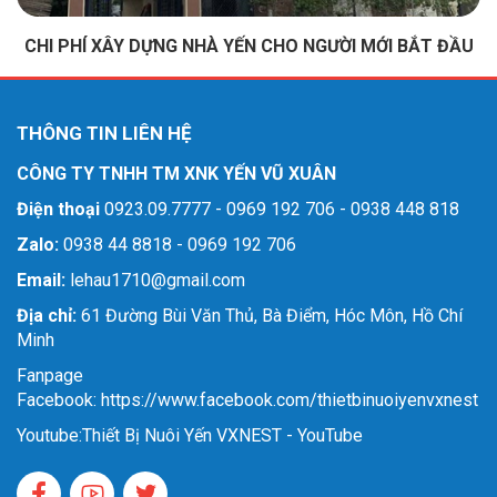
CHI PHÍ XÂY DỰNG NHÀ YẾN CHO NGƯỜI MỚI BẮT ĐẦU
THÔNG TIN LIÊN HỆ
CÔNG TY TNHH TM XNK YẾN VŨ XUÂN
Điện thoại
0923.09.7777 - 0969 192 706 - 0938 448 818
Zalo:
0938 44 8818 - 0969 192 706
Email:
lehau1710@gmail.com
Địa chỉ:
61 Đường Bùi Văn Thủ, Bà Điểm, Hóc Môn, Hồ Chí
Minh
Fanpage
Facebook: https://www.facebook.com/thietbinuoiyenvxnest
Youtube:
Thiết Bị Nuôi Yến VXNEST - YouTube