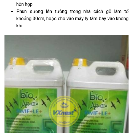
hỗn hợp.
Phun sương lên tường trong nhà cách gỗ làm tổ
khoảng 30cm, hoặc cho vào máy ly tâm bay vào không
khí.