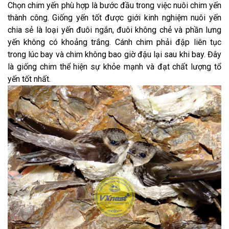
Chọn chim yến phù hợp là bước đầu trong việc nuôi chim yến
thành công. Giống yến tốt được giới kinh nghiệm nuôi yến
chia sẻ là loại yến đuôi ngắn, đuôi không chẻ và phần lưng
yến không có khoảng trắng. Cánh chim phải đập liên tục
trong lúc bay và chim không bao giờ đậu lại sau khi bay. Đây
là giống chim thể hiện sự khỏe mạnh và đạt chất lượng tổ
yến tốt nhất.