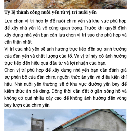
Tỷ lệ thành công nuôi yến từ vị trí nuôi yến
Lựa chọn vị trí hợp lý để nuôi chim yến và khu vực phù hợp
để xây nhà yến là vô cùng quan trọng. Trước khi quyết định
xây dựng nhà yến bạn cần lựa chọn vị trí sao cho phù hợp và
cẩn thận nhất.
Vị trí của nhà yến sẽ ảnh hưởng trực tiếp đến sự sinh trưởng
của đàn yến và chất lượng của tổ. Và vị trí này có ảnh hưởng
trực tiếp đến hiệu quả đầu tư và lợi nhuận của bạn.
Chọn vị trí phù hợp để xây dựng nhà yến bạn cần đánh giá
sự phân bố của đàn chim, nguồn thức ăn yến và điều kiện khí
hậu. Nhà nuôi yến thường sẽ ở khu vực đường yến bay để
kiếm thức ăn dễ dàng. Đồng thời cần đặt ở gần sông hồ và
không có quá nhiều cây cao để không ảnh hưởng đến vòng
bay lượn của chim yến.