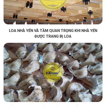
LOA NHÀ YẾN VÀ TẦM QUAN TRỌNG KHI NHÀ YẾN
ĐƯỢC TRANG BỊ LOA