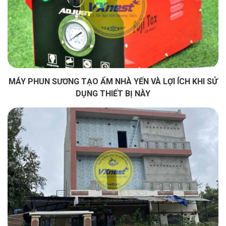
MÁY PHUN SƯƠNG TẠO ẨM NHÀ YẾN VÀ LỢI ÍCH KHI SỬ
DỤNG THIẾT BỊ NÀY