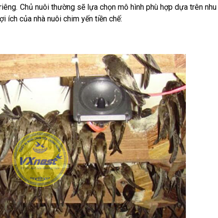
h riêng. Chủ nuôi thường sẽ lựa chọn mô hình phù hợp dựa trên nhu
ợi ích của nhà nuôi chim yến tiền chế: