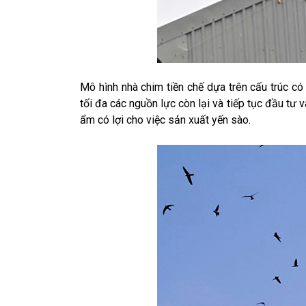
Mô hình nhà chim tiền chế dựa trên cấu trúc c
tối đa các nguồn lực còn lại và tiếp tục đầu tư 
ẩm có lợi cho việc sản xuất yến sào.