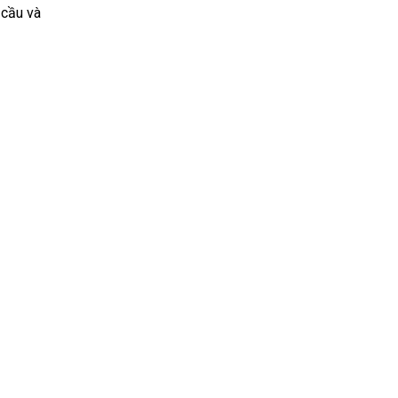
 cầu và