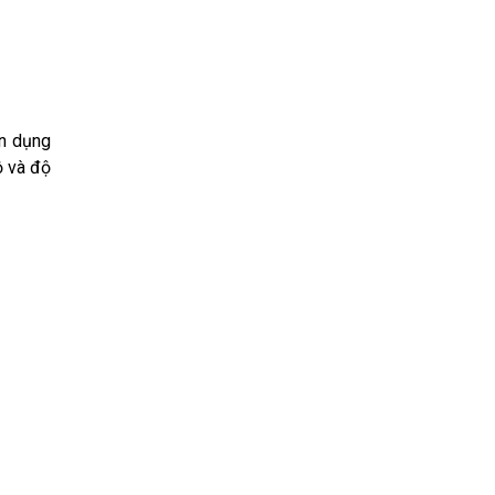
ận dụng
ộ và độ