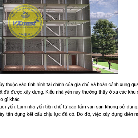
ùy thuộc vào tình hình tài chính của gia chủ và hoàn cảnh xung qu
ệt đã được xây dựng. Kiểu nhà yến này thường thấy ở xa các khu 
o gì khác.
ôi yến. Làm nhà yến tiền chế từ các tấm ván sàn không sử dụng
 này tận dụng kết cấu chịu lực đã có. Do đó, việc xây dựng diễn r