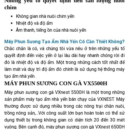
Những yếu tố quyết định đến sản lượng nuôi
chim
Không gian nhà nuôi chim yến
Nhiệt độ và độ ẩm
Âm thanh, tiếng ồn của nhà nuôi yến
Máy Phun Sương Tạo Ẩm Nhà Yến Có Cần Thiết Không?
Chắc chắn là có, và chúng tôi vừa nêu ở trên những yếu tố
quyết định đến việc yến ở lại lâu dài hay nhanh chóng rời đi
đó là nhiệt độ và độ ẩm. Một trong những cách tốt nhất để
làm mát và duy trì độ ẩm đó chính là sử dụng hệ thống máy
tạo ẩm nhà yến.
MÁY PHUN SƯƠNG CON GÀ VX5500H
Máy phun sương con gà VXnest 5500H là một trong những
sản phẩm máy tạo ẩm nhà yến bán chạy của VXNEST. Máy
thường được sử dụng nhiều trong các nông trại chăn nuôi,
trồng nông sản,...Với công suất lớn bạn hoàn toàn có thể sử
dụng thiết bị trong không gian có diện tích 20 đến 30 mét
vuông. Bên cạnh đó, máy phun sương con gà VXnest 6500H