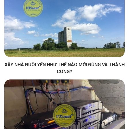
XÂY NHÀ NUÔI YẾN NHƯ THẾ NÀO MỚI ĐÚNG VÀ THÀNH
CÔNG?