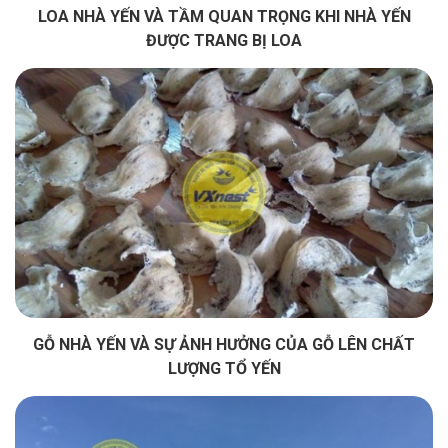
LOA NHÀ YẾN VÀ TẦM QUAN TRỌNG KHI NHÀ YẾN
ĐƯỢC TRANG BỊ LOA
GỖ NHÀ YẾN VÀ SỰ ẢNH HƯỞNG CỦA GỖ LÊN CHẤT
LƯỢNG TỔ YẾN