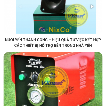
NUÔI YẾN THÀNH CÔNG – HIỆU QUẢ TỪ VIỆC KẾT HỢP
CÁC THIẾT BỊ HỖ TRỢ BÊN TRONG NHÀ YẾN