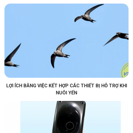
LỢI ÍCH BẰNG VIỆC KẾT HỢP CÁC THIẾT BỊ HỖ TRỢ KHI
NUÔI YẾN