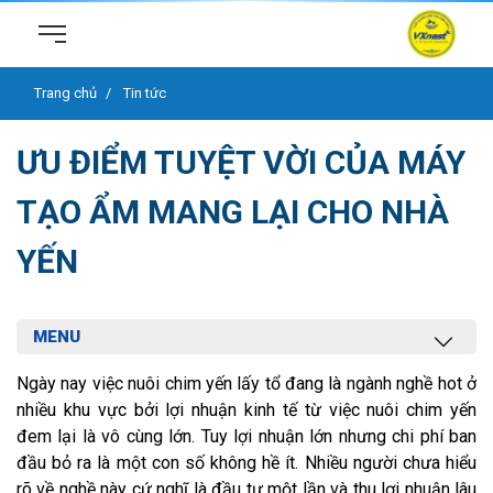
Trang chủ
Tin tức
ƯU ĐIỂM TUYỆT VỜI CỦA MÁY
TẠO ẨM MANG LẠI CHO NHÀ
YẾN
MENU
Ngày nay việc nuôi chim yến lấy tổ đang là ngành nghề hot ở
nhiều khu vực bởi lợi nhuận kinh tế từ việc nuôi chim yến
đem lại là vô cùng lớn. Tuy lợi nhuận lớn nhưng chi phí ban
đầu bỏ ra là một con số không hề ít. Nhiều người chưa hiểu
rõ về nghề này cứ nghĩ là đầu tư một lần và thu lợi nhuận lâu