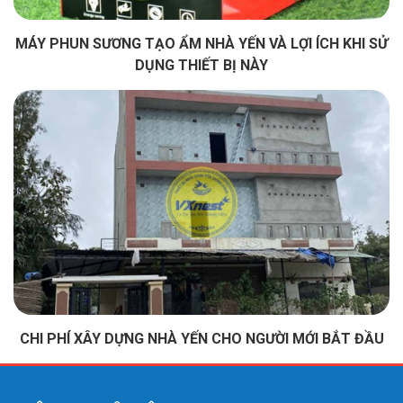
MÁY PHUN SƯƠNG TẠO ẨM NHÀ YẾN VÀ LỢI ÍCH KHI SỬ
DỤNG THIẾT BỊ NÀY
CHI PHÍ XÂY DỰNG NHÀ YẾN CHO NGƯỜI MỚI BẮT ĐẦU