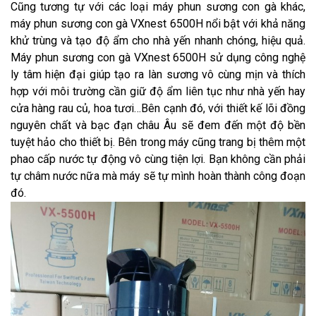
Cũng tương tự với các loại máy phun sương con gà khác,
máy phun sương con gà VXnest 6500H nổi bật với khả năng
khử trùng và tạo độ ẩm cho nhà yến nhanh chóng, hiệu quả.
Máy phun sương con gà VXnest 6500H sử dụng công nghệ
ly tâm hiện đại giúp tạo ra làn sương vô cùng mịn và thích
hợp với môi trường cần giữ độ ẩm liên tục như nhà yến hay
cửa hàng rau củ, hoa tươi…Bên cạnh đó, với thiết kế lõi đồng
nguyên chất và bạc đạn châu Âu sẽ đem đến một độ bền
tuyệt hảo cho thiết bị. Bên trong máy cũng trang bị thêm một
phao cấp nước tự động vô cùng tiện lợi. Bạn không cần phải
tự châm nước nữa mà máy sẽ tự mình hoàn thành công đoạn
đó.