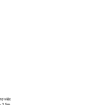
rợ việc
– 2,5m,