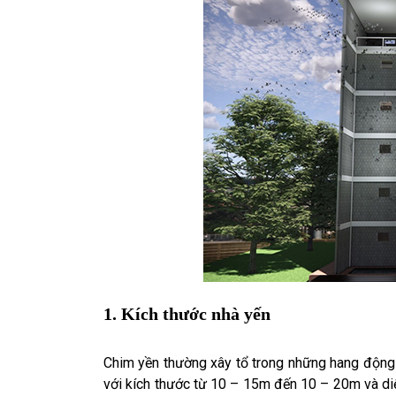
1. Kích thước nhà yến
Chim yền thường xây tổ trong những hang động k
với kích thước từ 10 – 15m đến 10 – 20m và diệ