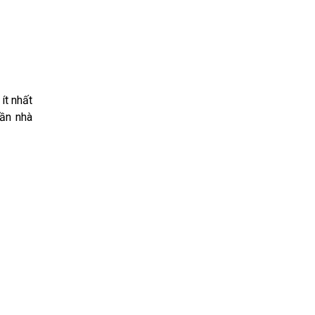
ít nhất
rần nhà