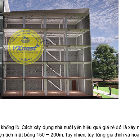
hổng lồ. Cách xây dựng nhà nuôi yến hiệu quả giá rẻ đó là xây 
n tích mặt bằng 150 – 200m. Tuy nhiên, tùy từng gia đình và ho