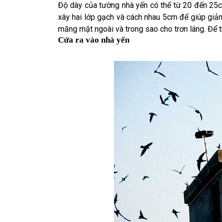
Độ dày của tường nhà yến có thể từ 20 đến 25cm.
xây hai lớp gạch và cách nhau 5cm để giúp giảm
măng mặt ngoài và trong sao cho trơn láng. Để 
Cửa ra vào nhà yến