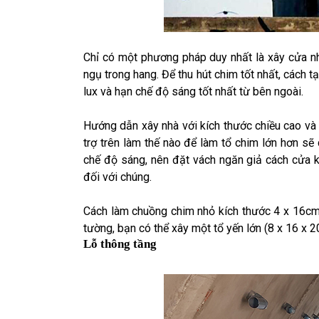
Chỉ có một phương pháp duy nhất là xây cửa nh
ngụ trong hang. Để thu hút chim tốt nhất, cách
lux và hạn chế độ sáng tốt nhất từ bên ngoài.
Hướng dẫn xây nhà với kích thước chiều cao và
trợ trên làm thế nào để làm tổ chim lớn hơn 
chế độ sáng, nên đặt vách ngăn giả cách cửa k
đối với chúng.
Cách làm chuồng chim nhỏ kích thước 4 x 16cm
tường, bạn có thể xây một tổ yến lớn (8 x 16 x 20
Lỗ thông tầng