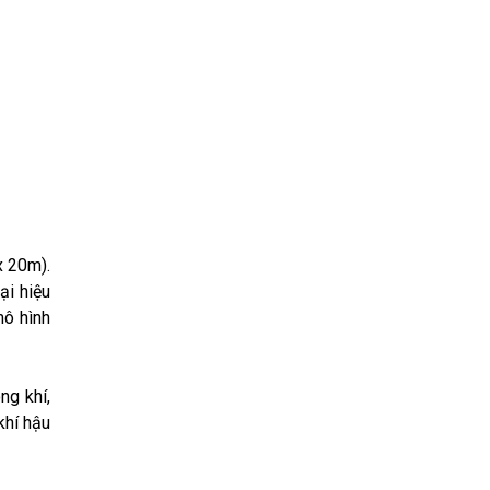
x 20m).
ại hiệu
mô hình
ng khí,
khí hậu