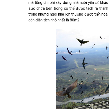
mà tổng chi phí xây dựng nhà nuôi yến sẽ khác 
sức chứa bên trong có thể được tách ra thành
trong những ngôi nhà lớn thường được tiến hóa 
còn diện tích nhỏ nhất là 80m2.