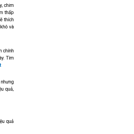
y, chim
ẩm thấp
ẽ thích
 khô và
n chính
ày. Tìm
t
h nhưng
ệu quả,
iệu quả