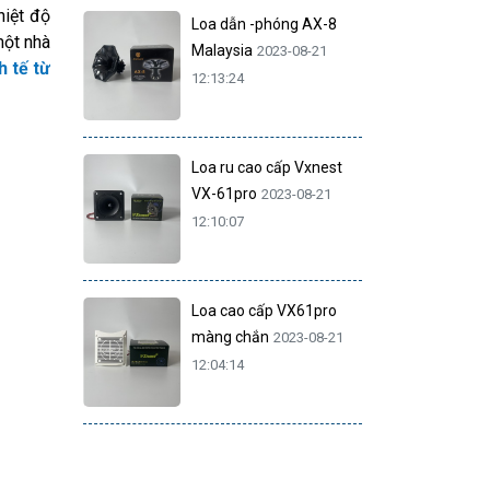
hiệt độ
Loa dẫn -phóng AX-8
một nhà
Malaysia
2023-08-21
h tế từ
12:13:24
Loa ru cao cấp Vxnest
VX-61pro
2023-08-21
12:10:07
Loa cao cấp VX61pro
màng chắn
2023-08-21
12:04:14