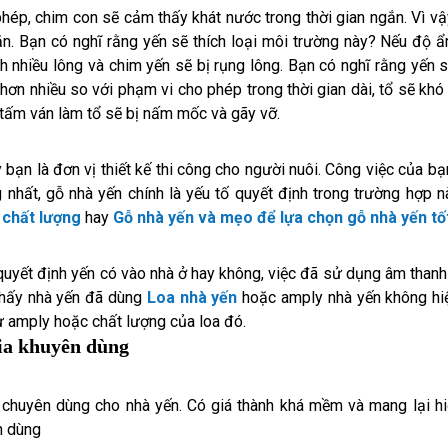
ép, chim con sẽ cảm thấy khát nước trong thời gian ngắn. Vì vậ
ăn. Bạn có nghĩ rằng yến sẽ thích loại môi trường này? Nếu độ 
h nhiều lông và chim yến sẽ bị rụng lông. Bạn có nghĩ rằng yến s
hơn nhiều so với phạm vi cho phép trong thời gian dài, tổ sẽ khó
 tấm ván làm tổ sẽ bị nấm mốc và gãy vỡ.
bạn là đơn vị thiết kế thi công cho người nuôi. Công việc của bạ
 nhất, gỗ nhà yến chính là yếu tố quyết định trong trường hợp n
 chất lượng
hay
Gỗ nhà yến và mẹo để lựa chọn gỗ nhà yến tố
quyết định yến có vào nhà ở hay không, việc đã sử dụng âm than
thấy nhà yến đã dùng
L
oa nhà yến
hoặc amply nhà yến không hi
ừ amply hoặc chất lượng của loa đó.
gia khuyên dùng
chuyên dùng cho nhà yến. Có giá thành khá mềm và mang lại h
n dùng