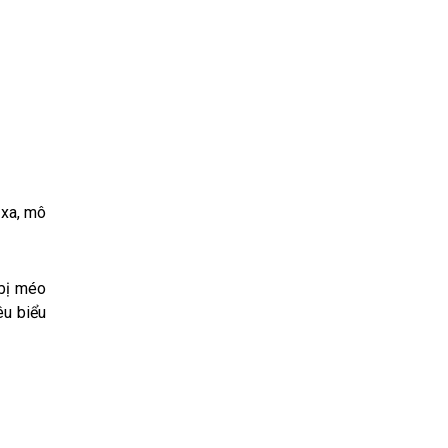
 xa, mô
 bị méo
êu biểu