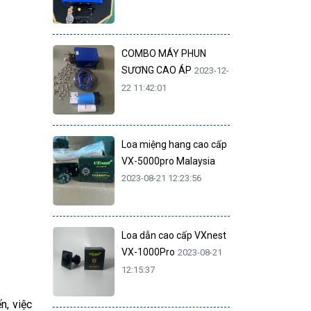
COMBO MÁY PHUN
SƯƠNG CAO ÁP
2023-12-
22 11:42:01
Loa miệng hang cao cấp
VX-5000pro Malaysia
2023-08-21 12:23:56
Loa dẫn cao cấp VXnest
VX-1000Pro
2023-08-21
12:15:37
n, việc