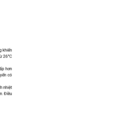
g khiến
từ 26°C
hấp hơn
 yến có
h nhiệt
n. Điều