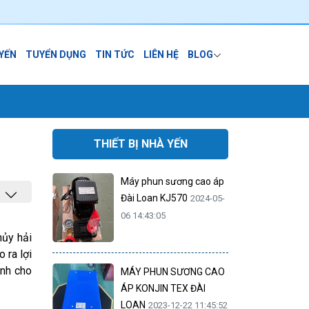
 YẾN
TUYỂN DỤNG
TIN TỨC
LIÊN HỆ
BLOG
THIẾT BỊ NHÀ YẾN
Máy phun sương cao áp
Đài Loan KJ570
2024-05-
06 14:43:05
hủy hải
 ra lợi
ành cho
MÁY PHUN SƯƠNG CAO
ÁP KONJIN TEX ĐÀI
LOAN
2023-12-22 11:45:52