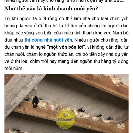
nhiều người vẫn hay cho rằng là vô nhân đọa hay thất đức...
Như thế nào là kinh doanh nuôi yến?
Từ khi người ta biết rằng có thể làm nhà cho loài chim yến
hoang dã vào ở để thu lợi từ tổ ấm của chúng thì người dân
khắp các vùng ven biển của nhiều tỉnh thành khu vực Nam bộ
đua nhau
thi công nhà nuôi yến
. Nhiều người cho rằng, dẫn
dụ chim yến là nghề
“một vốn bốn lời”
, vì không cần đầu tư
chăn nuôi, chăm lo nguồn thức ăn, chỉ bỏ tiền xây nhà dụ yến
về ở thì loài chim trời này mang đến nguồn thu hàng tỷ đồng
mỗi năm.