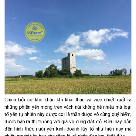
Chính bởi sự khó khăn khi khai thác và việc chiết xuất ra
những phiến yến mỏng trên vách núi không hề nhiều mà loại
tổ yến tự nhiên này được coi là thần dược vô cùng quý hiếm,
được bán ra thị trường với giá vô cùng đắt đỏ. Điều này dẫn
đến hình thức nuôi yến kinh doanh lấy tổ như hiện nay mà