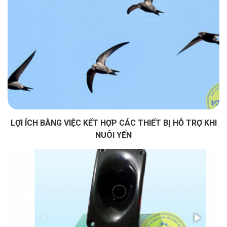
LỢI ÍCH BẰNG VIỆC KẾT HỢP CÁC THIẾT BỊ HỖ TRỢ KHI
NUÔI YẾN