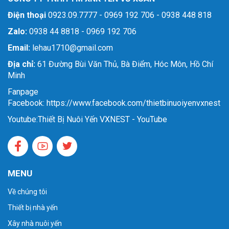
Điện thoại
0923.09.7777 - 0969 192 706 - 0938 448 818
Zalo:
0938 44 8818 - 0969 192 706
Email:
lehau1710@gmail.com
Địa chỉ:
61 Đường Bùi Văn Thủ, Bà Điểm, Hóc Môn, Hồ Chí
Minh
Fanpage
Facebook: https://www.facebook.com/thietbinuoiyenvxnest
Youtube:
Thiết Bị Nuôi Yến VXNEST - YouTube
MENU
Về chúng tôi
Thiết bị nhà yến
Xây nhà nuôi yến