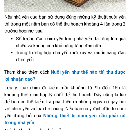
Nếu nhà yến của bạn sử dụng đúng những kỹ thuật nuôi yến
thì trong một năm bạn có thể thu hoạch khoảng 4 lần trong 2
trường hợpnhư sau:
Số lượng đàn chim yến trong nhà yến đã tăng lên quá
nhiều và không còn khả năng tăng đàn nữa
Trong trường hợp nhà yến mới xây và muốn nâng đàn
chim yến
Tham khảo thêm cách
Nuôi yến như thế nào thì thu được
lợi nhuận cao?
Lưu ý: Lúc chim đi kiếm mồi khoảng từ 9h đến 15h là
khoảng thời gian hợp lý nhất để thu hoạch. Đây cũng là lúc
để bạn có thể kiểm tra phát hiện ra những nguy cơ gây hại
với chim yến và loại bỏ chúng. Nếu bạn có ý định đầu tư nuôi
yến đừng bỏ qua
Những thiết bị nuôi yến cần phải có
trong nhà yến