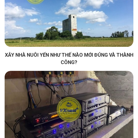
XÂY NHÀ NUÔI YẾN NHƯ THẾ NÀO MỚI ĐÚNG VÀ THÀNH
CÔNG?