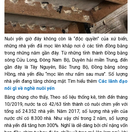
Nuôi yến giờ đây không còn là “độc quyền” của xứ biển,
những nhà yến đã mọc lên khắp nơi ở các tỉnh đồng bằng
trong những năm gần đây. Từ những tỉnh thành Đồng bằng
sông Cửu Long, Đông Nam Bộ, Duyên hải miền Trung, đến
gần đây là Tây Nguyên, Bắc Trung Bộ, Đồng bằng sông
Hồng, nhà yến đều “mọc lên như nấm sau mưa”. Số lượng
nhà yến đang tăng chóng mặt. Tìm hiểu thêm
Các lãnh đạo
nói gì về nghề nuôi yến
Bằng chúng cho thấy, Theo số liệu thống kê, tính đến tháng
10/2019, nước ta có 42/63 tỉnh thành có nuôi chim yến với
tổng số 24.352 nhà yến. Năm 2017, số lượng nhà yến của
nước chỉ có 8.300 nhà. Như vậy chỉ trong 2 năm, số lượng
nhà yến đã tăng hơn 300%. Nghĩ là dễ dàng bởi chỉ nặng vốn