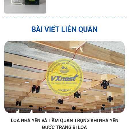
BÀI VIẾT LIÊN QUAN
LOA NHÀ YẾN VÀ TẦM QUAN TRỌNG KHI NHÀ YẾN
ĐƯỢC TRANG BỊ LOA