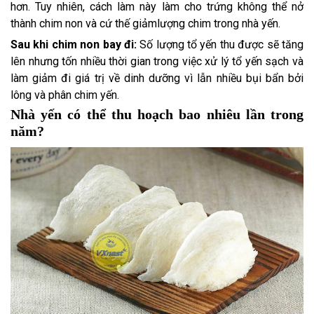
hơn. Tuy nhiên, cách làm này làm cho trứng không thể nở
thành chim non và cứ thế giảmlượng chim trong nhà yến.
Sau khi chim non bay đi:
Số lượng tổ yến thu được sẽ tăng
lên nhưng tốn nhiều thời gian trong việc xử lý tổ yến sạch và
làm giảm đi giá trị về dinh dưỡng vì lẫn nhiều bụi bẩn bởi
lông và phân chim yến.
Nhà yến có thể thu hoạch bao nhiêu lần trong
năm?