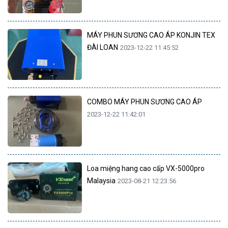
MÁY PHUN SƯƠNG CAO ÁP KONJIN TEX
ĐÀI LOAN
2023-12-22 11:45:52
COMBO MÁY PHUN SƯƠNG CAO ÁP
2023-12-22 11:42:01
Loa miệng hang cao cấp VX-5000pro
Malaysia
2023-08-21 12:23:56