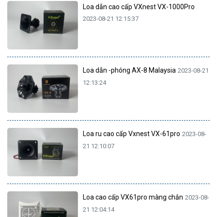
Loa dẫn cao cấp VXnest VX-1000Pro
2023-08-21 12:15:37
Loa dẫn -phóng AX-8 Malaysia
2023-08-21
12:13:24
Loa ru cao cấp Vxnest VX-61pro
2023-08-
21 12:10:07
Loa cao cấp VX61pro màng chắn
2023-08-
21 12:04:14