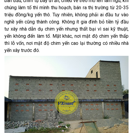
ban đầu, chim tự bay đi ăn, chiều về treo mỏ lên lam ngủ, khi
chúng làm tổ thì mình thu hoạch, bán ra thị trường từ 20-35
triệu đồng/kg yến thô. Tuy nhiên, không phải ai đầu tư vào
nghề yến cũng thành công. Không ít gia đình bỏ tiền tỷ đầu
tư xây nhà dẫn dụ chim yến nhưng thất bại vì sai kỹ thuật,
yến không đến làm tổ. Mặt khác, nơi mật độ chim yến thấp
thì lỗ vốn, nơi mật độ chim yến cao lại thường có nhiều nhà
yến xây trước đó.