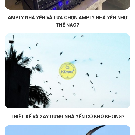
AMPLY NHÀ YẾN VÀ LỰA CHỌN AMPLY NHÀ YẾN NHƯ
THẾ NÀO?
THIẾT KẾ VÀ XÂY DỰNG NHÀ YẾN CÓ KHÓ KHÔNG?