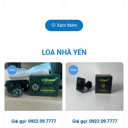
Xem thêm
LOA NHÀ YẾN
new
new
Giá gọi: 0923.09.7777
Giá gọi: 0923.09.7777