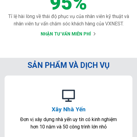
95%
Tỉ lệ hài lòng về thái độ phục vụ của nhân viên kỹ thuật và
nhân viên tư vấn chăm sóc khách hàng của VXNEST.
NHẬN TƯ VẤN MIỄN PHÍ
SẢN PHẨM VÀ DỊCH VỤ
Xây Nhà Yến
Đơn vị xây dựng nhà yến uy tín có kinh nghiệm
hơn 10 năm và 50 công trình lớn nhỏ