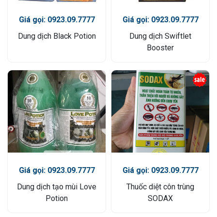
Giá gọi: 0923.09.7777
Giá gọi: 0923.09.7777
Dung dịch Black Potion
Dung dịch Swiftlet
Booster
Giá gọi: 0923.09.7777
Giá gọi: 0923.09.7777
Dung dịch tạo mùi Love
Thuốc diệt côn trùng
Potion
SODAX