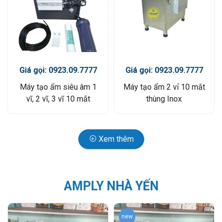
Giá gọi: 0923.09.7777
Giá gọi: 0923.09.7777
Máy tạo ẩm siêu âm 1
Máy tạo ẩm 2 vỉ 10 mắt
vĩ, 2 vĩ, 3 vĩ 10 mắt
thùng Inox
khung nhựa ABS
Xem thêm
AMPLY NHÀ YẾN
new