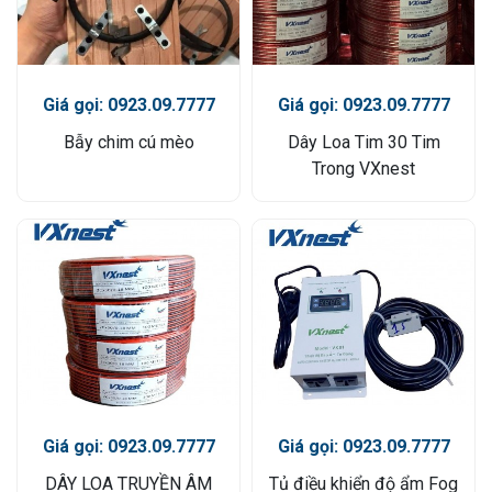
Giá gọi: 0923.09.7777
Giá gọi: 0923.09.7777
Bẫy chim cú mèo
Dây Loa Tim 30 Tim
Trong VXnest
Giá gọi: 0923.09.7777
Giá gọi: 0923.09.7777
DÂY LOA TRUYỀN ÂM
Tủ điều khiển độ ẩm Fog