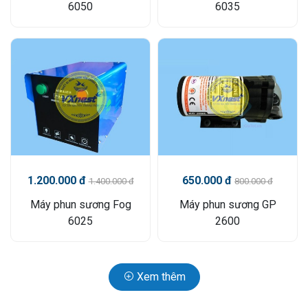
6050
6035
1.200.000 đ
650.000 đ
1.400.000 đ
800.000 đ
Máy phun sương Fog
Máy phun sương GP
6025
2600
Xem thêm