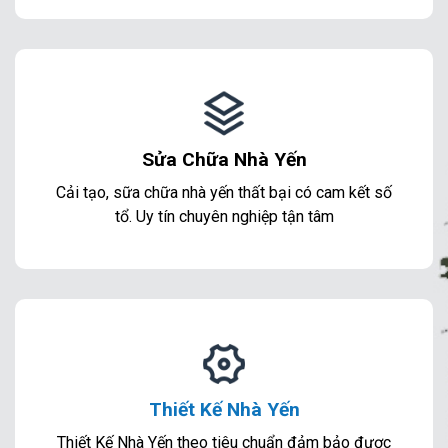
Sửa Chữa Nhà Yến
Cải tạo, sữa chữa nhà yến thất bại có cam kết số
tổ. Uy tín chuyên nghiệp tận tâm
Thiết Kế Nhà Yến
Thiết Kế Nhà Yến theo tiêu chuẩn đảm bảo được