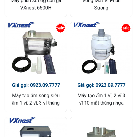
Máy phun sương con gà
Vòng Mắt Vĩ Phun
VXnest 6500H
Sương
Giá gọi: 0923.09.7777
Giá gọi: 0923.09.7777
Máy tạo ẩm sóng siêu
Máy tạo ẩm 1 vĩ, 2 vĩ 3
âm 1 vĩ, 2 vĩ, 3 vỉ thùng
vĩ 10 mắt thùng nhựa
Inox 304
trắng