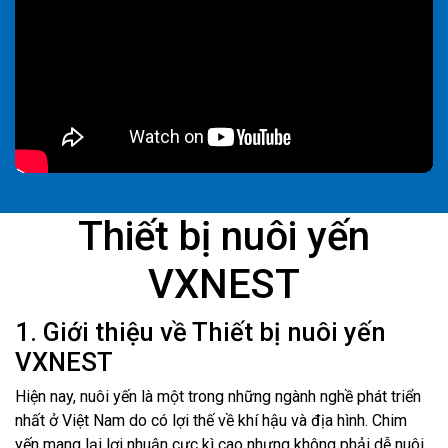
Thiết bị nuôi yến
VXNEST
1. Giới thiệu về Thiết bị nuôi yến
VXNEST
Hiện nay, nuôi yến là một trong những ngành nghề phát triển
nhất ở Việt Nam do có lợi thế về khí hậu và địa hình. Chim
yến mang lại lợi nhuận cực kì cao nhưng không phải dễ nuôi