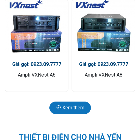
Giá gọi: 0923.09.7777
Giá gọi: 0923.09.7777
Ampli VXNest A6
Ampli VXNest A8
Xem thêm
THIẾT BỊ ĐIỆN CHO NHÀ YẾN