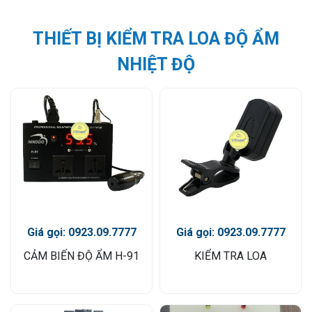
THIẾT BỊ KIỂM TRA LOA ĐỘ ẨM
NHIỆT ĐỘ
Giá gọi: 0923.09.7777
Giá gọi: 0923.09.7777
CẢM BIẾN ĐỘ ẨM H-91
KIỂM TRA LOA