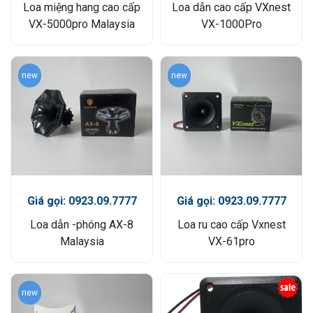
Loa miệng hang cao cấp
Loa dẫn cao cấp VXnest
VX-5000pro Malaysia
VX-1000Pro
new
new
Giá gọi: 0923.09.7777
Giá gọi: 0923.09.7777
Loa dẫn -phóng AX-8
Loa ru cao cấp Vxnest
Malaysia
VX-61pro
new