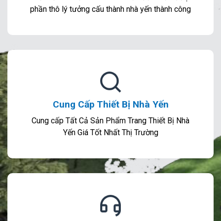
phần thô lý tưởng cấu thành nhà yến thành công
Cung Cấp Thiết Bị Nhà Yến
Cung cấp Tất Cả Sản Phẩm Trang Thiết Bị Nhà
Yến Giá Tốt Nhất Thị Trường